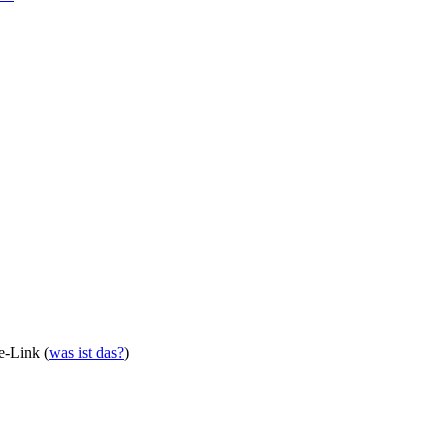
te-Link (
was ist das?
)