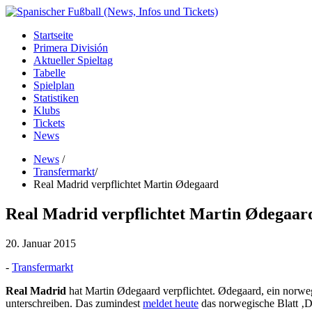
Startseite
Primera División
Aktueller Spieltag
Tabelle
Spielplan
Statistiken
Klubs
Tickets
News
News
/
Transfermarkt
/
Real Madrid verpflichtet Martin Ødegaard
Real Madrid verpflichtet Martin Ødegaar
20. Januar 2015
-
Transfermarkt
Real Madrid
hat Martin Ødegaard verpflichtet. Ødegaard, ein norwe
unterschreiben. Das zumindest
meldet heute
das norwegische Blatt ‚Dr