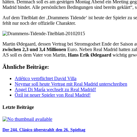
hätten. Demnach soll es am gestrigen Montag Abend ein Meeting gege
Madrid bindet. Alle persönlichen Bedingungen sind bereits geklärt“, 
Auf dem Titelblatt der ‚Drammens Tidende‘ ist heute der Spieler zu s
fehlt nur noch der offizielle Charakter.
Martin Ødegaard, dessen Vertrag bei Stromsgodset Ende der Saison 
zwischen 2,3 und 3,4 Millionen
Euro. Neben Real Madrid hatten zah
AS soll es dem Vater von Martin,
Hans Erik Ødegaard
wichtig gewe
Ähnliche Beiträge:
Atlético verpflichtet David Villa
Neymar soll heute Vertrag mit Real Madrid unterschreiben
Angel Di María wechselt zu Real Madrid!
Özil ist neuer Spieler von Real Madrid!
Letzte Beiträge
Der 244. Clásico überstrahlt den 26. Spieltag