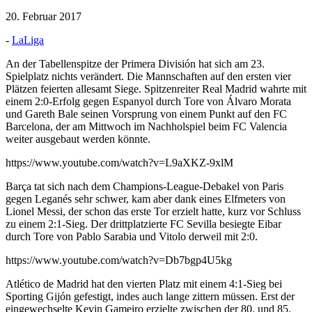
20. Februar 2017
-
LaLiga
An der Tabellenspitze der Primera División hat sich am 23.
Spielplatz nichts verändert. Die Mannschaften auf den ersten vier
Plätzen feierten allesamt Siege. Spitzenreiter Real Madrid wahrte mit
einem 2:0-Erfolg gegen Espanyol durch Tore von Álvaro Morata
und Gareth Bale seinen Vorsprung von einem Punkt auf den FC
Barcelona, der am Mittwoch im Nachholspiel beim FC Valencia
weiter ausgebaut werden könnte.
https://www.youtube.com/watch?v=L9aXKZ-9xlM
Barça tat sich nach dem Champions-League-Debakel von Paris
gegen Leganés sehr schwer, kam aber dank eines Elfmeters von
Lionel Messi, der schon das erste Tor erzielt hatte, kurz vor Schluss
zu einem 2:1-Sieg. Der drittplatzierte FC Sevilla besiegte Eibar
durch Tore von Pablo Sarabia und Vitolo derweil mit 2:0.
https://www.youtube.com/watch?v=Db7bgp4U5kg
Atlético de Madrid hat den vierten Platz mit einem 4:1-Sieg bei
Sporting Gijón gefestigt, indes auch lange zittern müssen. Erst der
eingewechselte Kevin Gameiro erzielte zwischen der 80. und 85.