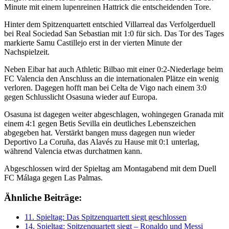
Minute mit einem lupenreinen Hattrick die entscheidenden Tore.
Hinter dem Spitzenquartett entschied Villarreal das Verfolgerduell
bei Real Sociedad San Sebastian mit 1:0 für sich. Das Tor des Tages
markierte Samu Castillejo erst in der vierten Minute der
Nachspielzeit.
Neben Eibar hat auch Athletic Bilbao mit einer 0:2-Niederlage beim
FC Valencia den Anschluss an die internationalen Plätze ein wenig
verloren. Dagegen hofft man bei Celta de Vigo nach einem 3:0
gegen Schlusslicht Osasuna wieder auf Europa.
Osasuna ist dagegen weiter abgeschlagen, wohingegen Granada mit
einem 4:1 gegen Betis Sevilla ein deutliches Lebenszeichen
abgegeben hat. Verstärkt bangen muss dagegen nun wieder
Deportivo La Coruña, das Alavés zu Hause mit 0:1 unterlag,
während Valencia etwas durchatmen kann.
Abgeschlossen wird der Spieltag am Montagabend mit dem Duell
FC Málaga gegen Las Palmas.
Ähnliche Beiträge:
11. Spieltag: Das Spitzenquartett siegt geschlossen
14. Spieltag: Spitzenquartett siegt – Ronaldo und Messi