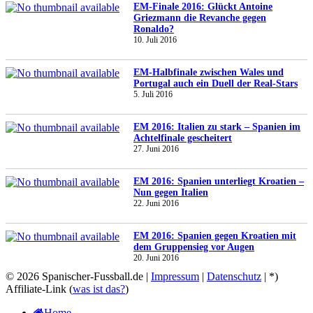
EM-Finale 2016: Glückt Antoine
Griezmann die Revanche gegen
Ronaldo?
10. Juli 2016
EM-Halbfinale zwischen Wales und
Portugal auch ein Duell der Real-Stars
5. Juli 2016
EM 2016: Italien zu stark – Spanien im
Achtelfinale gescheitert
27. Juni 2016
EM 2016: Spanien unterliegt Kroatien –
Nun gegen Italien
22. Juni 2016
EM 2016: Spanien gegen Kroatien mit
dem Gruppensieg vor Augen
20. Juni 2016
© 2026 Spanischer-Fussball.de |
Impressum
|
Datenschutz
| *)
Affiliate-Link (
was ist das?
)
Home