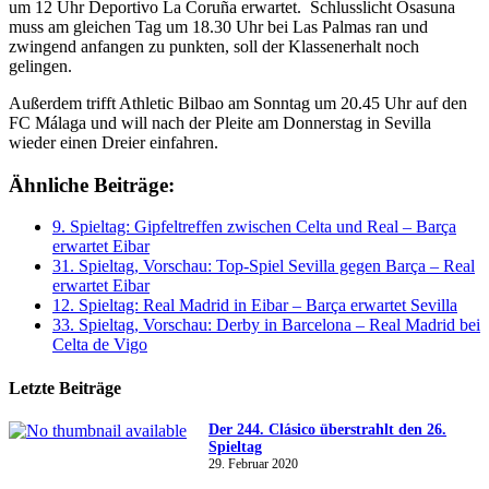
um 12 Uhr Deportivo La Coruña erwartet. Schlusslicht Osasuna
muss am gleichen Tag um 18.30 Uhr bei Las Palmas ran und
zwingend anfangen zu punkten, soll der Klassenerhalt noch
gelingen.
Außerdem trifft Athletic Bilbao am Sonntag um 20.45 Uhr auf den
FC Málaga und will nach der Pleite am Donnerstag in Sevilla
wieder einen Dreier einfahren.
Ähnliche Beiträge:
9. Spieltag: Gipfeltreffen zwischen Celta und Real – Barça
erwartet Eibar
31. Spieltag, Vorschau: Top-Spiel Sevilla gegen Barça – Real
erwartet Eibar
12. Spieltag: Real Madrid in Eibar – Barça erwartet Sevilla
33. Spieltag, Vorschau: Derby in Barcelona – Real Madrid bei
Celta de Vigo
Letzte Beiträge
Der 244. Clásico überstrahlt den 26.
Spieltag
29. Februar 2020