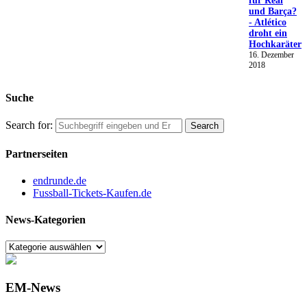
für Real
und Barça?
- Atlético
droht ein
Hochkaräter
16. Dezember
2018
Suche
Search for:
Partnerseiten
endrunde.de
Fussball-Tickets-Kaufen.de
News-Kategorien
EM-News