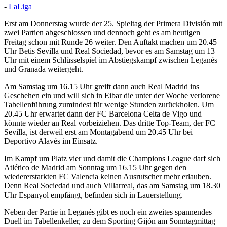
-
LaLiga
Erst am Donnerstag wurde der 25. Spieltag der Primera División mit
zwei Partien abgeschlossen und dennoch geht es am heutigen
Freitag schon mit Runde 26 weiter. Den Auftakt machen um 20.45
Uhr Betis Sevilla und Real Sociedad, bevor es am Samstag um 13
Uhr mit einem Schlüsselspiel im Abstiegskampf zwischen Leganés
und Granada weitergeht.
Am Samstag um 16.15 Uhr greift dann auch Real Madrid ins
Geschehen ein und will sich in Eibar die unter der Woche verlorene
Tabellenführung zumindest für wenige Stunden zurückholen. Um
20.45 Uhr erwartet dann der FC Barcelona Celta de Vigo und
könnte wieder an Real vorbeiziehen. Das dritte Top-Team, der FC
Sevilla, ist derweil erst am Montagabend um 20.45 Uhr bei
Deportivo Alavés im Einsatz.
Im Kampf um Platz vier und damit die Champions League darf sich
Atlético de Madrid am Sonntag um 16.15 Uhr gegen den
wiedererstarkten FC Valencia keinen Ausrutscher mehr erlauben.
Denn Real Sociedad und auch Villarreal, das am Samstag um 18.30
Uhr Espanyol empfängt, befinden sich in Lauerstellung.
Neben der Partie in Leganés gibt es noch ein zweites spannendes
Duell im Tabellenkeller, zu dem Sporting Gijón am Sonntagmittag