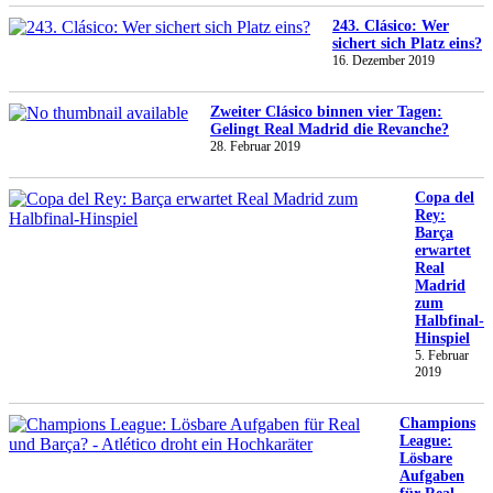
243. Clásico: Wer
sichert sich Platz eins?
16. Dezember 2019
Zweiter Clásico binnen vier Tagen:
Gelingt Real Madrid die Revanche?
28. Februar 2019
Copa del
Rey:
Barça
erwartet
Real
Madrid
zum
Halbfinal-
Hinspiel
5. Februar
2019
Champions
League:
Lösbare
Aufgaben