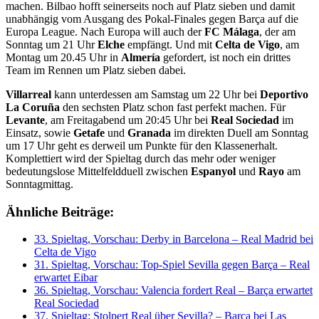
machen. Bilbao hofft seinerseits noch auf Platz sieben und damit
unabhängig vom Ausgang des Pokal-Finales gegen Barça auf die
Europa League. Nach Europa will auch der
FC Málaga
, der am
Sonntag um 21 Uhr
Elche
empfängt. Und mit
Celta de Vigo
, am
Montag um 20.45 Uhr in
Almería
gefordert, ist noch ein drittes
Team im Rennen um Platz sieben dabei.
Villarreal
kann unterdessen am Samstag um 22 Uhr bei
Deportivo
La Coruña
den sechsten Platz schon fast perfekt machen. Für
Levante
, am Freitagabend um 20:45 Uhr bei
Real Sociedad
im
Einsatz, sowie
Getafe
und
Granada
im direkten Duell am Sonntag
um 17 Uhr geht es derweil um Punkte für den Klassenerhalt.
Komplettiert wird der Spieltag durch das mehr oder weniger
bedeutungslose Mittelfeldduell zwischen
Espanyol
und
Rayo
am
Sonntagmittag.
Ähnliche Beiträge:
33. Spieltag, Vorschau: Derby in Barcelona – Real Madrid bei
Celta de Vigo
31. Spieltag, Vorschau: Top-Spiel Sevilla gegen Barça – Real
erwartet Eibar
36. Spieltag, Vorschau: Valencia fordert Real – Barça erwartet
Real Sociedad
37. Spieltag: Stolpert Real über Sevilla? – Barça bei Las