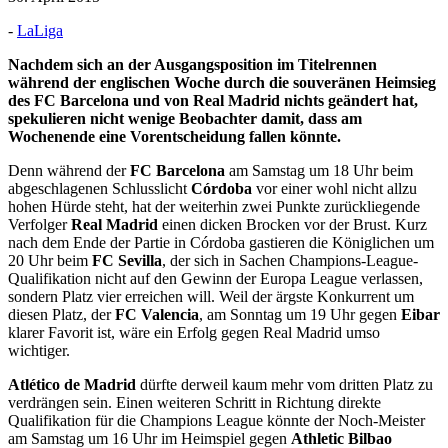
-
LaLiga
Nachdem sich an der Ausgangsposition im Titelrennen
während der englischen Woche durch die souveränen Heimsieg
des FC Barcelona und von Real Madrid nichts geändert hat,
spekulieren nicht wenige Beobachter damit, dass am
Wochenende eine Vorentscheidung fallen könnte.
Denn während der
FC Barcelona
am Samstag um 18 Uhr beim
abgeschlagenen Schlusslicht
Córdoba
vor einer wohl nicht allzu
hohen Hürde steht, hat der weiterhin zwei Punkte zurückliegende
Verfolger
Real Madrid
einen dicken Brocken vor der Brust. Kurz
nach dem Ende der Partie in Córdoba gastieren die Königlichen um
20 Uhr beim
FC Sevilla
, der sich in Sachen Champions-League-
Qualifikation nicht auf den Gewinn der Europa League verlassen,
sondern Platz vier erreichen will. Weil der ärgste Konkurrent um
diesen Platz, der
FC Valencia
, am Sonntag um 19 Uhr gegen
Eibar
klarer Favorit ist, wäre ein Erfolg gegen Real Madrid umso
wichtiger.
Atlético de Madrid
dürfte derweil kaum mehr vom dritten Platz zu
verdrängen sein. Einen weiteren Schritt in Richtung direkte
Qualifikation für die Champions League könnte der Noch-Meister
am Samstag um 16 Uhr im Heimspiel gegen
Athletic Bilbao