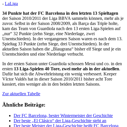
-
LaLiga
34 Punkte hat der FC Barcelona in den letzten 13 Spieltagen
der Saison 2010/2011 der Liga BBVA sammeln können, mehr als je
zuvor. Selbst in der Saison 2008/2009, als Barça das Triple holte,
kam das Team von Guardiola nach den 13 ersten Liga-Spielen auf
„nur“ 32 Punkte (zehn Siege, eine Niederlage, zwei
Unentschieden). In der vergangenen Saison waren es nach dem 13.
Spieltag 33 Punkte (zehn Siege, drei Unentschieden). In der
aktuellen Saison haben die „Blaugrana“ bisher elf Siege und je ein
Unentschieden und eine Niederlage verbucht.
In der ersten Saison unter Guardiola schossen Messi und co. in den
ersten
13 Liga-Spielen 40 Tore, zwei mehr als in der aktuellen
.
Dafür hat sich die Abwehrleistung ein wenig verbessert. Keeper
Víctor Valdés hat in dieser Saison 2010/2011 bisher acht Tore
kassiert, eins weniger als in den beiden letzten Saisons.
Zur aktuellen Tabelle
Ähnliche Beiträge:
Der FC Barcelona, bester Wintermeister der Geschichte
Der beste „El Clásico“ der Liga-Geschichte steht an
Der beste Meister der Liga-Geschichte heißt FC Barcelona