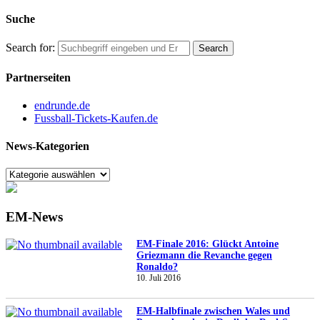
Suche
Search for:
Partnerseiten
endrunde.de
Fussball-Tickets-Kaufen.de
News-Kategorien
EM-News
EM-Finale 2016: Glückt Antoine
Griezmann die Revanche gegen
Ronaldo?
10. Juli 2016
EM-Halbfinale zwischen Wales und