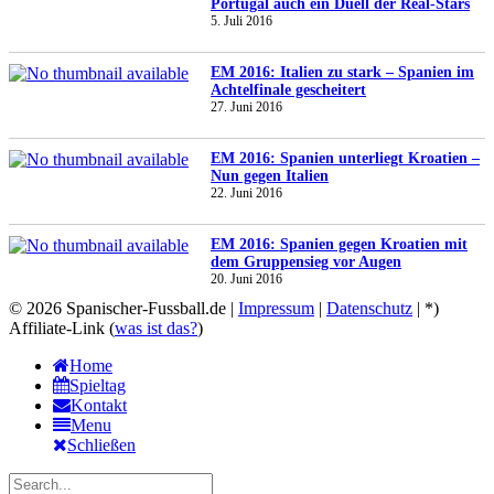
Portugal auch ein Duell der Real-Stars
5. Juli 2016
EM 2016: Italien zu stark – Spanien im
Achtelfinale gescheitert
27. Juni 2016
EM 2016: Spanien unterliegt Kroatien –
Nun gegen Italien
22. Juni 2016
EM 2016: Spanien gegen Kroatien mit
dem Gruppensieg vor Augen
20. Juni 2016
© 2026 Spanischer-Fussball.de |
Impressum
|
Datenschutz
| *)
Affiliate-Link (
was ist das?
)
Home
Spieltag
Kontakt
Menu
Schließen