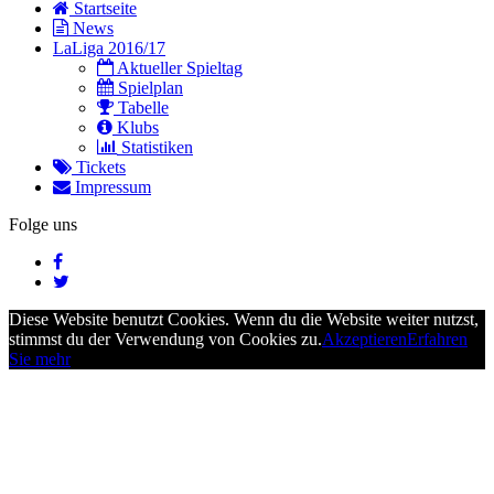
Startseite
News
LaLiga 2016/17
Aktueller Spieltag
Spielplan
Tabelle
Klubs
Statistiken
Tickets
Impressum
Folge uns
Diese Website benutzt Cookies. Wenn du die Website weiter nutzst,
stimmst du der Verwendung von Cookies zu.
Akzeptieren
Erfahren
Sie mehr