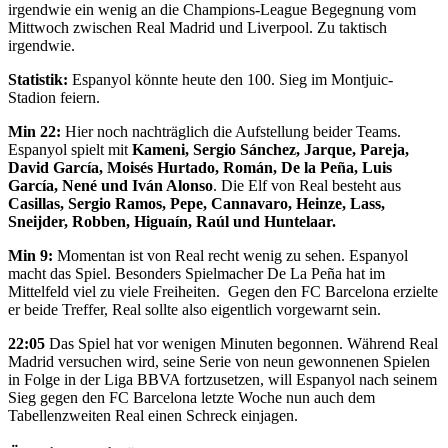
irgendwie ein wenig an die Champions-League Begegnung vom
Mittwoch zwischen Real Madrid und Liverpool. Zu taktisch
irgendwie.
Statistik:
Espanyol könnte heute den 100. Sieg im Montjuic-
Stadion feiern.
Min 22:
Hier noch nachträglich die Aufstellung beider Teams.
Espanyol spielt mit
Kameni, Sergio Sánchez, Jarque, Pareja,
David García, Moisés Hurtado, Román, De la Peña, Luis
García, Nené und Iván Alonso
. Die Elf von Real besteht aus
Casillas, Sergio Ramos, Pepe, Cannavaro, Heinze, Lass,
Sneijder, Robben, Higuaín, Raúl und Huntelaar.
Min 9:
Momentan ist von Real recht wenig zu sehen. Espanyol
macht das Spiel. Besonders Spielmacher De La Peña hat im
Mittelfeld viel zu viele Freiheiten. Gegen den FC Barcelona erzielte
er beide Treffer, Real sollte also eigentlich vorgewarnt sein.
22:05
Das Spiel hat vor wenigen Minuten begonnen. Während Real
Madrid versuchen wird, seine Serie von neun gewonnenen Spielen
in Folge in der Liga BBVA fortzusetzen, will Espanyol nach seinem
Sieg gegen den FC Barcelona letzte Woche nun auch dem
Tabellenzweiten Real einen Schreck einjagen.