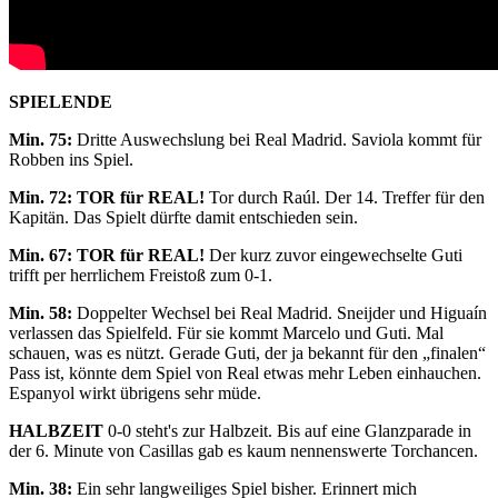
SPIELENDE
Min. 75:
Dritte Auswechslung bei Real Madrid. Saviola kommt für
Robben ins Spiel.
Min. 72:
TOR für REAL!
Tor durch Raúl. Der 14. Treffer für den
Kapitän. Das Spielt dürfte damit entschieden sein.
Min. 67:
TOR für REAL!
Der kurz zuvor eingewechselte Guti
trifft per herrlichem Freistoß zum 0-1.
Min. 58:
Doppelter Wechsel bei Real Madrid. Sneijder und Higuaín
verlassen das Spielfeld. Für sie kommt Marcelo und Guti. Mal
schauen, was es nützt. Gerade Guti, der ja bekannt für den „finalen“
Pass ist, könnte dem Spiel von Real etwas mehr Leben einhauchen.
Espanyol wirkt übrigens sehr müde.
HALBZEIT
0-0 steht's zur Halbzeit. Bis auf eine Glanzparade in
der 6. Minute von Casillas gab es kaum nennenswerte Torchancen.
Min. 38:
Ein sehr langweiliges Spiel bisher. Erinnert mich