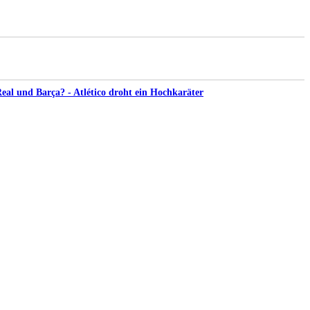
al und Barça? - Atlético droht ein Hochkaräter