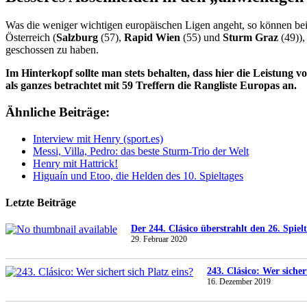
Was die weniger wichtigen europäischen Ligen angeht, so können beis
Österreich (
Salzburg
(57),
Rapid Wien
(55) und
Sturm Graz
(49)),
geschossen zu haben.
Im Hinterkopf sollte man stets behalten, dass hier die Leistung 
als ganzes betrachtet mit 59 Treffern die Rangliste Europas an.
Ähnliche Beiträge:
Interview mit Henry (sport.es)
Messi, Villa, Pedro: das beste Sturm-Trio der Welt
Henry mit Hattrick!
Higuaín und Etoo, die Helden des 10. Spieltages
Letzte Beiträge
Der 244. Clásico überstrahlt den 26. Spiel
29. Februar 2020
243. Clásico: Wer sicher
16. Dezember 2019