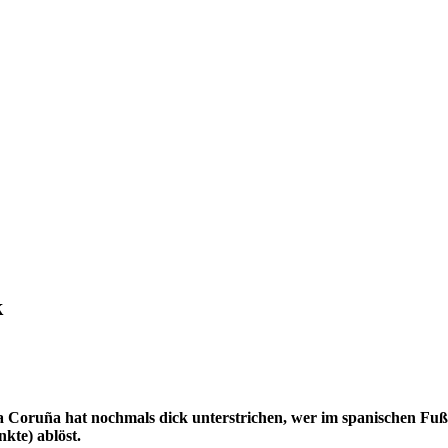
k
la Coruña hat nochmals dick unterstrichen, wer im spanischen Fu
kte) ablöst.