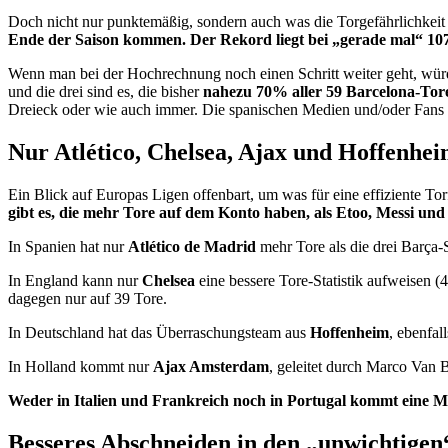
Doch nicht nur punktemäßig, sondern auch was die Torgefährlichkeit a
Ende der Saison kommen. Der Rekord liegt bei „gerade mal“ 107 T
Wenn man bei der Hochrechnung noch einen Schritt weiter geht, würde
und die drei sind es, die bisher
nahezu 70% aller 59 Barcelona-Tor
Dreieck oder wie auch immer. Die spanischen Medien und/oder Fans 
Nur Atlético, Chelsea, Ajax und Hoffenhei
Ein Blick auf Europas Ligen offenbart, um was für eine effiziente Tor
gibt es, die mehr Tore auf dem Konto haben, als Etoo, Messi und
In Spanien hat nur
Atlético de Madrid
mehr Tore als die drei Barça-S
In England kann nur
Chelsea
eine bessere Tore-Statistik aufweisen 
dagegen nur auf 39 Tore.
In Deutschland hat das Überraschungsteam aus
Hoffenheim
, ebenfa
In Holland kommt nur
Ajax Amsterdam
, geleitet durch Marco Van 
Weder in Italien und Frankreich noch in Portugal kommt eine Ma
Besseres Abschneiden in den „unwichtigen