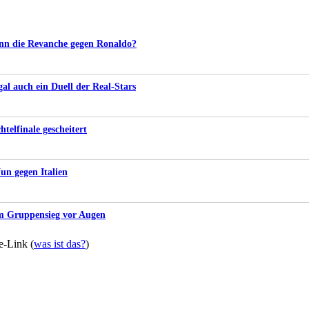
nn die Revanche gegen Ronaldo?
l auch ein Duell der Real-Stars
telfinale gescheitert
un gegen Italien
m Gruppensieg vor Augen
te-Link (
was ist das?
)