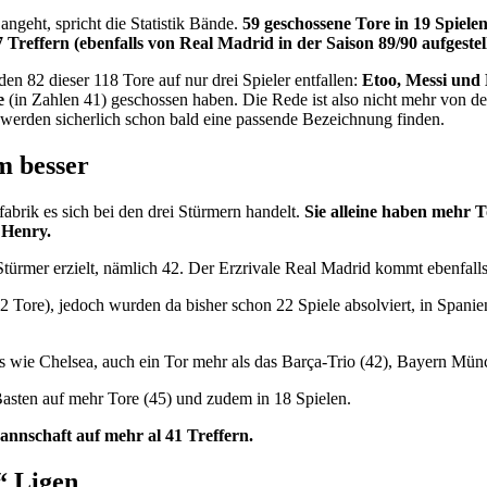
ngeht, spricht die Statistik Bände.
59 geschossene Tore in 19 Spiele
reffern (ebenfalls von Real Madrid in der Saison 89/90 aufgestell
n 82 dieser 118 Tore auf nur drei Spieler entfallen:
Etoo, Messi und
e
(in Zahlen 41) geschossen haben. Die Rede ist also nicht mehr von d
werden sicherlich schon bald eine passende Bezeichnung finden.
m besser
fabrik es sich bei den drei Stürmern handelt.
Sie alleine haben mehr T
 Henry.
türmer erzielt, nämlich 42. Der Erzrivale Real Madrid kommt ebenfalls a
(42 Tore), jedoch wurden da bisher schon 22 Spiele absolviert, in Spa
lls wie Chelsea, auch ein Tor mehr als das Barça-Trio (42), Bayern M
Basten auf mehr Tore (45) und zudem in 18 Spielen.
nnschaft auf mehr al 41 Treffern.
“ Ligen