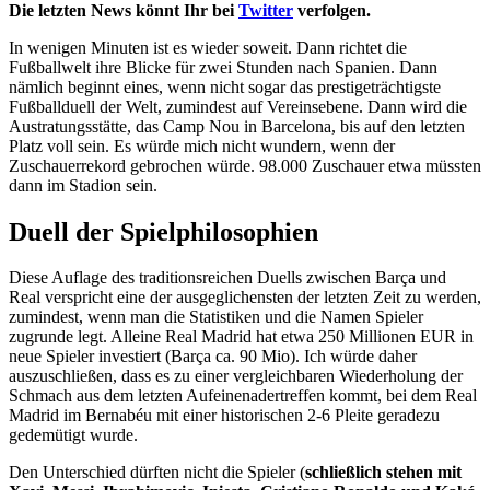
Die letzten News könnt Ihr bei
Twitter
verfolgen.
In wenigen Minuten ist es wieder soweit. Dann richtet die
Fußballwelt ihre Blicke für zwei Stunden nach Spanien. Dann
nämlich beginnt eines, wenn nicht sogar das prestigeträchtigste
Fußballduell der Welt, zumindest auf Vereinsebene. Dann wird die
Austratungsstätte, das Camp Nou in Barcelona, bis auf den letzten
Platz voll sein. Es würde mich nicht wundern, wenn der
Zuschauerrekord gebrochen würde. 98.000 Zuschauer etwa müssten
dann im Stadion sein.
Duell der Spielphilosophien
Diese Auflage des traditionsreichen Duells zwischen Barça und
Real verspricht eine der ausgeglichensten der letzten Zeit zu werden,
zumindest, wenn man die Statistiken und die Namen Spieler
zugrunde legt. Alleine Real Madrid hat etwa 250 Millionen EUR in
neue Spieler investiert (Barça ca. 90 Mio). Ich würde daher
auszuschließen, dass es zu einer vergleichbaren Wiederholung der
Schmach aus dem letzten Aufeinenadertreffen kommt, bei dem Real
Madrid im Bernabéu mit einer historischen 2-6 Pleite geradezu
gedemütigt wurde.
Den Unterschied dürften nicht die Spieler (
schließlich stehen mit