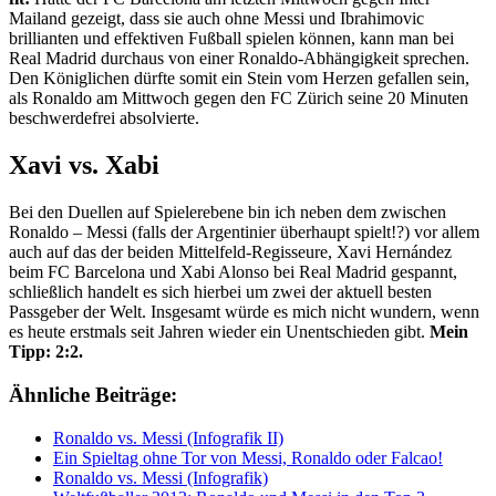
Mailand gezeigt, dass sie auch ohne Messi und Ibrahimovic
brillianten und effektiven Fußball spielen können, kann man bei
Real Madrid durchaus von einer Ronaldo-Abhängigkeit sprechen.
Den Königlichen dürfte somit ein Stein vom Herzen gefallen sein,
als Ronaldo am Mittwoch gegen den FC Zürich seine 20 Minuten
beschwerdefrei absolvierte.
Xavi vs. Xabi
Bei den Duellen auf Spielerebene bin ich neben dem zwischen
Ronaldo – Messi (falls der Argentinier überhaupt spielt!?) vor allem
auch auf das der beiden Mittelfeld-Regisseure, Xavi Hernández
beim FC Barcelona und Xabi Alonso bei Real Madrid gespannt,
schließlich handelt es sich hierbei um zwei der aktuell besten
Passgeber der Welt. Insgesamt würde es mich nicht wundern, wenn
es heute erstmals seit Jahren wieder ein Unentschieden gibt.
Mein
Tipp: 2:2.
Ähnliche Beiträge:
Ronaldo vs. Messi (Infografik II)
Ein Spieltag ohne Tor von Messi, Ronaldo oder Falcao!
Ronaldo vs. Messi (Infografik)