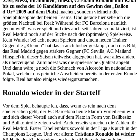
Xavi, Messi, Ibrahimovic, Iniesta, Cristiano Ronaldo und Kaká
bis zu sechs der 10 Kandidaten auf den Gewinn des „Ballon
d'Or“ 2009 auf dem Platz
) machen, sondern vielmehr die
Spielphilosophie der beiden Teams. Und gerade hier sehe ich die
größten Nachteil bei Real: Während der FC Barcelona nämlich
genau weiß, was er spielt und dies auch seit Jahren so praktiziert, ist
Real Madrid noch auf der Suche nach der (optimalen) Spielweise.
Kein Wunder bei acht neuen Spielern und einem neuen Trainer.
Gegen die „Kleinen“ hat das ja auch bisher geklappt, doch das Bild,
das Real Madrid gegen stärkere Gegner (FC Sevilla, AC Mailand
Hinspiel) in dieser Saison teilweise abgegeben hat, war alles andere
als überzeugend. Zumindest was die spielerische Qualität angeht.
Und dann wäre ja noch die Schmach von Alcorcón im nationalen
Pokal, welcher das peinliche Auscheiden bereits in der ersten Runde
folgte. Real hat also einiges wiedergutzumachen.
Ronaldo wieder in der Startelf
Vor dem Spiel behaupte ich, dass, wenn es rein nach dem
spielerischen geht, der FC Barcelona heute klar im Vorteil sein wird
und sich dieser Vorteil auch auf dem Platz in Form von Ballbesitz
und Ballkontrolle zeigen wird. Andererseits sprechen die Zahlen für
Real Madrid. Erster Tabellenplatz sowohl in der Liga als auch in der
Champions League. Und vor allem:
Cristiano Ronaldo ist wieder
fit!
Hatte der FC Barcelona am letzten Mittwoch gegen Inter