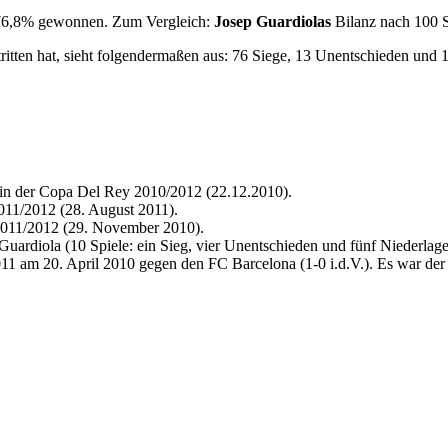
g 76,8% gewonnen. Zum Vergleich:
Josep Guardiolas
Bilanz nach 100 S
tritten hat, sieht folgendermaßen aus: 76 Siege, 13 Unentschieden und
 in der Copa Del Rey 2010/2012 (22.12.2010).
011/2012 (28. August 2011).
 2011/2012 (29. November 2010).
Guardiola (10 Spiele: ein Sieg, vier Unentschieden und fünf Niederlage
am 20. April 2010 gegen den FC Barcelona (1-0 i.d.V.). Es war der e