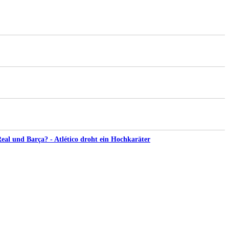
al und Barça? - Atlético droht ein Hochkaräter