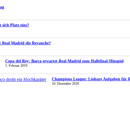
tag
t sich Platz eins?
gt Real Madrid die Revanche?
Copa del Rey: Barça erwartet Real Madrid zum Halbfinal-Hinspiel
5. Februar 2019
Champions League: Lösbare Aufgaben für Re
16. Dezember 2018