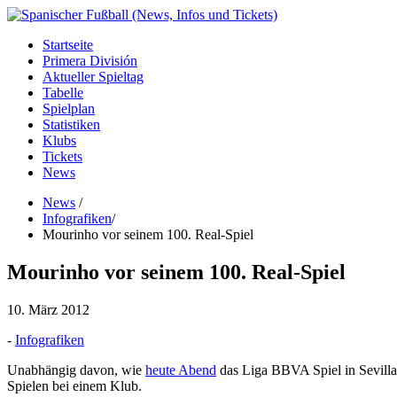
Startseite
Primera División
Aktueller Spieltag
Tabelle
Spielplan
Statistiken
Klubs
Tickets
News
News
/
Infografiken
/
Mourinho vor seinem 100. Real-Spiel
Mourinho vor seinem 100. Real-Spiel
10. März 2012
-
Infografiken
Unabhängig davon, wie
heute Abend
das Liga BBVA Spiel in Sevilla
Spielen bei einem Klub.