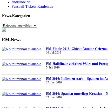
endrunde.de
Fussball-Tickets-Kaufen.de
News-Kategorien
EM-News
EM-Finale 2016: Glückt Antoine Griezma
10. Juli 2016
EM-Halbfinale zwischen Wales und Portuga
5. Juli 2016
EM 2016: Italien zu stark – Spanien im Ach
27. Juni 2016
EM 2016: Spanien unterliegt Kroatien – N
22. Juni 2016