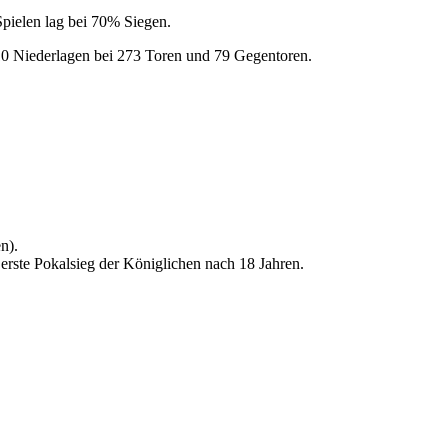
pielen lag bei 70% Siegen.
 10 Niederlagen bei 273 Toren und 79 Gegentoren.
n).
rste Pokalsieg der Königlichen nach 18 Jahren.