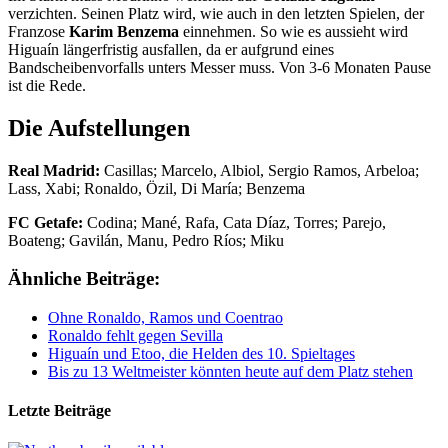
verzichten. Seinen Platz wird, wie auch in den letzten Spielen, der
Franzose
Karim Benzema
einnehmen. So wie es aussieht wird
Higuaín längerfristig ausfallen, da er aufgrund eines
Bandscheibenvorfalls unters Messer muss. Von 3-6 Monaten Pause
ist die Rede.
Die Aufstellungen
Real Madrid:
Casillas; Marcelo, Albiol, Sergio Ramos, Arbeloa;
Lass, Xabi; Ronaldo, Özil, Di María; Benzema
FC Getafe:
Codina; Mané, Rafa, Cata Díaz, Torres; Parejo,
Boateng; Gavilán, Manu, Pedro Ríos; Miku
Ähnliche Beiträge:
Ohne Ronaldo, Ramos und Coentrao
Ronaldo fehlt gegen Sevilla
Higuaín und Etoo, die Helden des 10. Spieltages
Bis zu 13 Weltmeister könnten heute auf dem Platz stehen
Letzte Beiträge