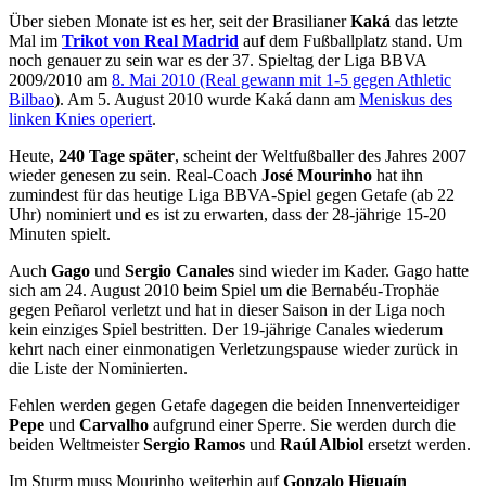
Über sieben Monate ist es her, seit der Brasilianer
Kaká
das letzte
Mal im
Trikot von Real Madrid
auf dem Fußballplatz stand. Um
noch genauer zu sein war es der 37. Spieltag der Liga BBVA
2009/2010 am
8. Mai 2010 (Real gewann mit 1-5 gegen Athletic
Bilbao
). Am 5. August 2010 wurde Kaká dann am
Meniskus des
linken Knies operiert
.
Heute,
240 Tage später
, scheint der Weltfußballer des Jahres 2007
wieder genesen zu sein. Real-Coach
José Mourinho
hat ihn
zumindest für das heutige Liga BBVA-Spiel gegen Getafe (ab 22
Uhr) nominiert und es ist zu erwarten, dass der 28-jährige 15-20
Minuten spielt.
Auch
Gago
und
Sergio Canales
sind wieder im Kader. Gago hatte
sich am 24. August 2010 beim Spiel um die Bernabéu-Trophäe
gegen Peñarol verletzt und hat in dieser Saison in der Liga noch
kein einziges Spiel bestritten. Der 19-jährige Canales wiederum
kehrt nach einer einmonatigen Verletzungspause wieder zurück in
die Liste der Nominierten.
Fehlen werden gegen Getafe dagegen die beiden Innenverteidiger
Pepe
und
Carvalho
aufgrund einer Sperre. Sie werden durch die
beiden Weltmeister
Sergio Ramos
und
Raúl Albiol
ersetzt werden.
Im Sturm muss Mourinho weiterhin auf
Gonzalo Higuaín