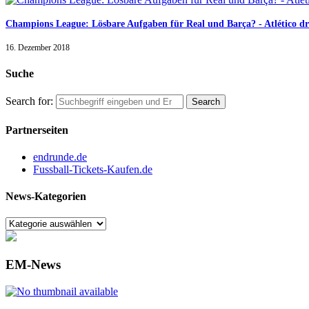
Champions League: Lösbare Aufgaben für Real und Barça? - Atlético d
16. Dezember 2018
Suche
Search for:
Partnerseiten
endrunde.de
Fussball-Tickets-Kaufen.de
News-Kategorien
EM-News