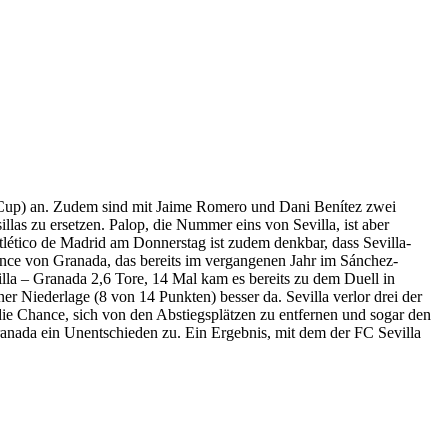
a Cup) an. Zudem sind mit Jaime Romero und Dani Benítez zwei
las zu ersetzen. Palop, die Nummer eins von Sevilla, ist aber
lético de Madrid am Donnerstag ist zudem denkbar, dass Sevilla-
ance von Granada, das bereits im vergangenen Jahr im Sánchez-
evilla – Granada 2,6 Tore, 14 Mal kam es bereits zu dem Duell in
er Niederlage (8 von 14 Punkten) besser da. Sevilla verlor drei der
die Chance, sich von den Abstiegsplätzen zu entfernen und sogar den
ranada ein Unentschieden zu. Ein Ergebnis, mit dem der FC Sevilla