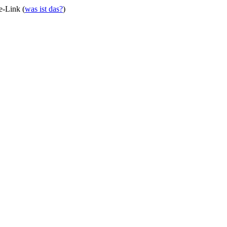
te-Link (
was ist das?
)