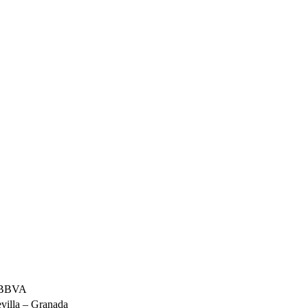
 BBVA
villa – Granada