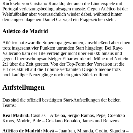
Rückkehr von Cristiano Ronaldo, der auch die Länderspiele mit
Portugal verletzungsbedingt absagen musste. Gegen Atlético ist der
Weltfußballer aber voraussichtlich wieder dabei, während hinter
dem angeschlagenen Daniel Carvajal ein Fragezeichen steht.
Atlético de Madrid
Atlético hat zwar die Supercopa gewonnen, anschließend aber einen
trotz insgesamt vier Punkten unrunden Start hingelegt. Bei Rayo
Vallecano kam der Titelverteidiger nicht über ein 0:0 hinaus und
gegen Überraschungsaufsteiger Eibar wurde mit Mühe und Not ein
2:1 über die Zeit gerettet. Von der Top-Form der Vorsaison ist die
Elf des aktuell auf die Tribüne verbannten Diego Simeone trotz
hochkarätiger Neuzugänge noch ein gutes Stück entfernt.
Aufstellungen
Das sind die offiziell bestätigten Start-Aufstellungen der beiden
Teams:
Real Madrid:
Casillas – Arbeloa, Sergio Ramos, Pepe, Coentrao –
Kroos, Modric, Bale – Cristiano Ronaldo, James und Benzema.
Atlético de Madrid:
Moyá – Juanfran, Miranda, Godín, Siqueira –