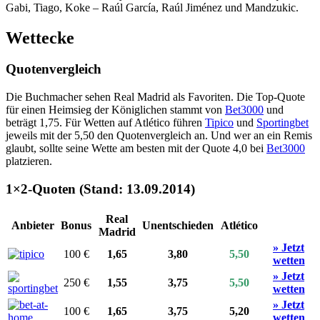
Gabi, Tiago, Koke – Raúl García, Raúl Jiménez und Mandzukic.
Wettecke
Quotenvergleich
Die Buchmacher sehen Real Madrid als Favoriten. Die Top-Quote
für einen Heimsieg der Königlichen stammt von
Bet3000
und
beträgt 1,75. Für Wetten auf Atlético führen
Tipico
und
Sportingbet
jeweils mit der 5,50 den Quotenvergleich an. Und wer an ein Remis
glaubt, sollte seine Wette am besten mit der Quote 4,0 bei
Bet3000
platzieren.
1×2-Quoten (Stand: 13.09.2014)
Real
Anbieter
Bonus
Unentschieden
Atlético
Madrid
» Jetzt
100 €
1,65
3,80
5,50
wetten
» Jetzt
250 €
1,55
3,75
5,50
wetten
» Jetzt
100 €
1,65
3,75
5,20
wetten