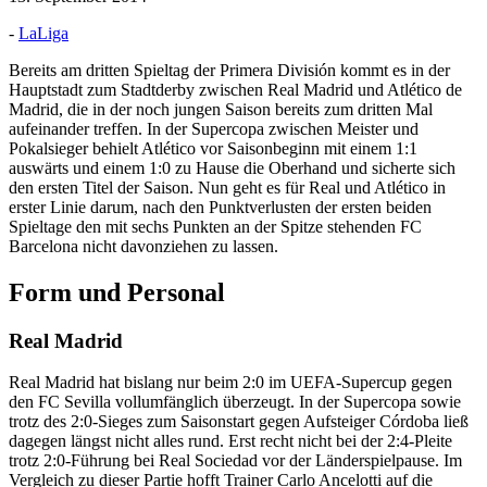
-
LaLiga
Bereits am dritten Spieltag der Primera División kommt es in der
Hauptstadt zum Stadtderby zwischen Real Madrid und Atlético de
Madrid, die in der noch jungen Saison bereits zum dritten Mal
aufeinander treffen. In der Supercopa zwischen Meister und
Pokalsieger behielt Atlético vor Saisonbeginn mit einem 1:1
auswärts und einem 1:0 zu Hause die Oberhand und sicherte sich
den ersten Titel der Saison. Nun geht es für Real und Atlético in
erster Linie darum, nach den Punktverlusten der ersten beiden
Spieltage den mit sechs Punkten an der Spitze stehenden FC
Barcelona nicht davonziehen zu lassen.
Form und Personal
Real Madrid
Real Madrid hat bislang nur beim 2:0 im UEFA-Supercup gegen
den FC Sevilla vollumfänglich überzeugt. In der Supercopa sowie
trotz des 2:0-Sieges zum Saisonstart gegen Aufsteiger Córdoba ließ
dagegen längst nicht alles rund. Erst recht nicht bei der 2:4-Pleite
trotz 2:0-Führung bei Real Sociedad vor der Länderspielpause. Im
Vergleich zu dieser Partie hofft Trainer Carlo Ancelotti auf die