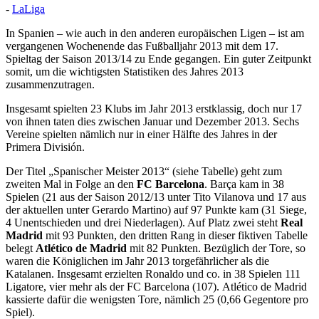
-
LaLiga
In Spanien – wie auch in den anderen europäischen Ligen – ist am
vergangenen Wochenende das Fußballjahr 2013 mit dem 17.
Spieltag der Saison 2013/14 zu Ende gegangen. Ein guter Zeitpunkt
somit, um die wichtigsten Statistiken des Jahres 2013
zusammenzutragen.
Insgesamt spielten 23 Klubs im Jahr 2013 erstklassig, doch nur 17
von ihnen taten dies zwischen Januar und Dezember 2013. Sechs
Vereine spielten nämlich nur in einer Hälfte des Jahres in der
Primera División.
Der Titel „Spanischer Meister 2013“ (siehe Tabelle) geht zum
zweiten Mal in Folge an den
FC Barcelona
. Barça kam in 38
Spielen (21 aus der Saison 2012/13 unter Tito Vilanova und 17 aus
der aktuellen unter Gerardo Martino) auf 97 Punkte kam (31 Siege,
4 Unentschieden und drei Niederlagen). Auf Platz zwei steht
Real
Madrid
mit 93 Punkten, den dritten Rang in dieser fiktiven Tabelle
belegt
Atlético de Madrid
mit 82 Punkten. Bezüglich der Tore, so
waren die Königlichen im Jahr 2013 torgefährlicher als die
Katalanen. Insgesamt erzielten Ronaldo und co. in 38 Spielen 111
Ligatore, vier mehr als der FC Barcelona (107). Atlético de Madrid
kassierte dafür die wenigsten Tore, nämlich 25 (0,66 Gegentore pro
Spiel).