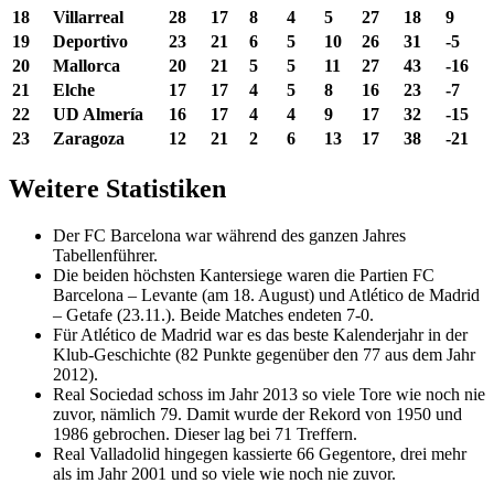
18
Villarreal
28
17
8
4
5
27
18
9
19
Deportivo
23
21
6
5
10
26
31
-5
20
Mallorca
20
21
5
5
11
27
43
-16
21
Elche
17
17
4
5
8
16
23
-7
22
UD Almería
16
17
4
4
9
17
32
-15
23
Zaragoza
12
21
2
6
13
17
38
-21
Weitere Statistiken
Der FC Barcelona war während des ganzen Jahres
Tabellenführer.
Die beiden höchsten Kantersiege waren die Partien FC
Barcelona – Levante (am 18. August) und Atlético de Madrid
– Getafe (23.11.). Beide Matches endeten 7-0.
Für Atlético de Madrid war es das beste Kalenderjahr in der
Klub-Geschichte (82 Punkte gegenüber den 77 aus dem Jahr
2012).
Real Sociedad schoss im Jahr 2013 so viele Tore wie noch nie
zuvor, nämlich 79. Damit wurde der Rekord von 1950 und
1986 gebrochen. Dieser lag bei 71 Treffern.
Real Valladolid hingegen kassierte 66 Gegentore, drei mehr
als im Jahr 2001 und so viele wie noch nie zuvor.