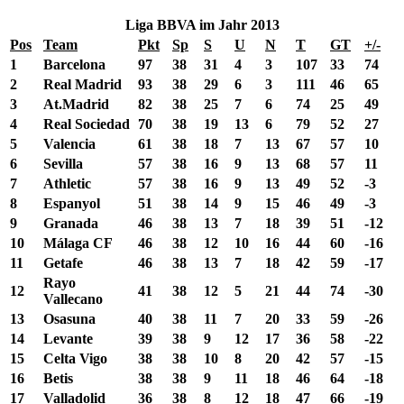
Liga BBVA im Jahr 2013
Pos
Team
Pkt
Sp
S
U
N
T
GT
+/-
1
Barcelona
97
38
31
4
3
107
33
74
2
Real Madrid
93
38
29
6
3
111
46
65
3
At.Madrid
82
38
25
7
6
74
25
49
4
Real Sociedad
70
38
19
13
6
79
52
27
5
Valencia
61
38
18
7
13
67
57
10
6
Sevilla
57
38
16
9
13
68
57
11
7
Athletic
57
38
16
9
13
49
52
-3
8
Espanyol
51
38
14
9
15
46
49
-3
9
Granada
46
38
13
7
18
39
51
-12
10
Málaga CF
46
38
12
10
16
44
60
-16
11
Getafe
46
38
13
7
18
42
59
-17
Rayo
12
41
38
12
5
21
44
74
-30
Vallecano
13
Osasuna
40
38
11
7
20
33
59
-26
14
Levante
39
38
9
12
17
36
58
-22
15
Celta Vigo
38
38
10
8
20
42
57
-15
16
Betis
38
38
9
11
18
46
64
-18
17
Valladolid
36
38
8
12
18
47
66
-19