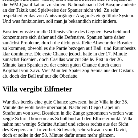
die WM-Qualifikation zu starten. Nationalcoach Del Bosque änderte
an der Taktik und Spielweise der Spanier nicht viel. Zu sehr
respektiert er das von Amtsvorgänger Aragonés eingeführte System.
Und was funktioniert, soll man ja bekanntlich nicht ändern.
Bosnien wusste um die Offensivstärke des Gegners Bescheid und
konzentrierte sich daher auf die Defensive. Spanien hatte daher
zunächst Probleme, durch die dicht gestaffelte Abwehr der Bosnier
zu kommen, obwohl es die Partie bezogen auf Ball- und Raumbesitz
klar dominierte. Die erste Chance jedoch hatte in der 17. Minute
zunächst Bosnien, doch Casillas war zur Stelle. Erst in der 26.
Minute kam Spanien zu der ersten guten Chance durch einen
Kopfball von Xavi. Vier Minuten Später zog Senna aus der Distanz
ab, doch der Ball traf nur die Oberlatte.
Villa vergibt Elfmeter
War dies bereits eine gute Chance gewesen, hatte Villa in der 35.
Minute die wohl beste überhaupt. Nachdem Diego Capel im
Strafraum von zwei Bosniern in die Zange genommen worden war,
zeigte Schiri Thomson aus Schottland auf den Elfmeterpunkt. Villa
nahm nur wenige Schritte Anlauf und schoss rechts aus der Sicht
des Keepers am Tor vorbei. Schwach, sehr schwach von David,
doch er sollte in der 58. Minute dafür umso mehr glänzen.