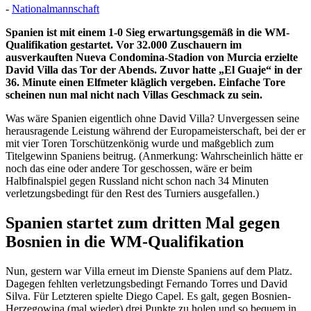
-
Nationalmannschaft
Spanien ist mit einem 1-0 Sieg erwartungsgemäß in die WM-
Qualifikation gestartet. Vor 32.000 Zuschauern im
ausverkauften Nueva Condomina-Stadion von Murcia erzielte
David Villa das Tor der Abends. Zuvor hatte „El Guaje“ in der
36. Minute einen Elfmeter kläglich vergeben. Einfache Tore
scheinen nun mal nicht nach Villas Geschmack zu sein.
Was wäre Spanien eigentlich ohne David Villa? Unvergessen seine
herausragende Leistung während der Europameisterschaft, bei der er
mit vier Toren Torschützenkönig wurde und maßgeblich zum
Titelgewinn Spaniens beitrug. (Anmerkung: Wahrscheinlich hätte er
noch das eine oder andere Tor geschossen, wäre er beim
Halbfinalspiel gegen Russland nicht schon nach 34 Minuten
verletzungsbedingt für den Rest des Turniers ausgefallen.)
Spanien startet zum dritten Mal gegen
Bosnien in die WM-Qualifikation
Nun, gestern war Villa erneut im Dienste Spaniens auf dem Platz.
Dagegen fehlten verletzungsbedingt Fernando Torres und David
Silva. Für Letzteren spielte Diego Capel. Es galt, gegen Bosnien-
Herzegowina (mal wieder) drei Punkte zu holen und so bequem in