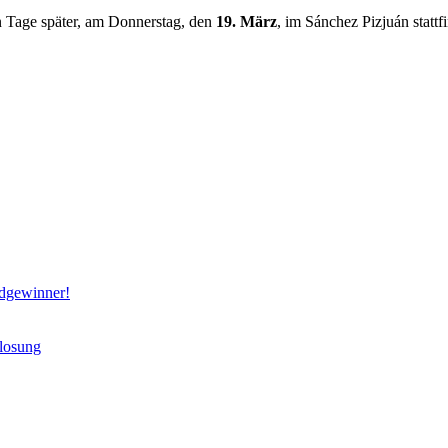
n Tage später, am Donnerstag, den
19. März
, im Sánchez Pizjuán stattf
rdgewinner!
slosung