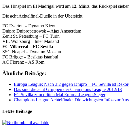
Das Hinspiel im El Madrigal wird am
12. März
, das Rückspiel siebe
Die acht Achtelfinal-Duelle in der Übersicht:
FC Everton – Dynamo Kiew
Dnipro Dnipropetrowsk – Ajax Amsterdam
Zenit St. Petersburg – FC Turin
VfL Wolfsburg – Inter Mailand
FC Villarreal – FC Sevilla
SSC Neapel – Dynamo Moskau
FC Brügge – Besiktas Istanbul
AC Florenz – AS Rom
Ähnliche Beiträge:
Europa League: Nach 3:2 gegen Dnipro – FC Sevilla ist Reko
Das sind die acht Gruppen der Champions League 2012/13
FC Sevilla zum dritten Mal Europa-League-Sieger
Champions League Achtelfinale: Die wichtigsten Infos zur Au
Letzte Beiträge