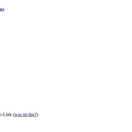
ars
te-Link (
was ist das?
)