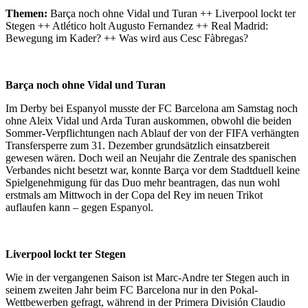
Themen:
Barça noch ohne Vidal und Turan ++ Liverpool lockt ter
Stegen ++ Atlético holt Augusto Fernandez ++ Real Madrid:
Bewegung im Kader? ++ Was wird aus Cesc Fàbregas?
Barça noch ohne Vidal und Turan
Im Derby bei Espanyol musste der FC Barcelona am Samstag noch
ohne Aleix Vidal und Arda Turan auskommen, obwohl die beiden
Sommer-Verpflichtungen nach Ablauf der von der FIFA verhängten
Transfersperre zum 31. Dezember grundsätzlich einsatzbereit
gewesen wären. Doch weil an Neujahr die Zentrale des spanischen
Verbandes nicht besetzt war, konnte Barça vor dem Stadtduell keine
Spielgenehmigung für das Duo mehr beantragen, das nun wohl
erstmals am Mittwoch in der Copa del Rey im neuen Trikot
auflaufen kann – gegen Espanyol.
Liverpool lockt ter Stegen
Wie in der vergangenen Saison ist Marc-Andre ter Stegen auch in
seinem zweiten Jahr beim FC Barcelona nur in den Pokal-
Wettbewerben gefragt, während in der Primera División Claudio