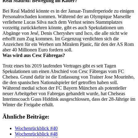
Real Madrid: Bewegung im Kader?
Bei Real Madrid könnte es in der Januar-Transferperiode zu einigen
Personalrochaden kommen. Während der an Olympique Marseille
verliehene Lucas Silva nach dem Verlust seines Stammplatzes
vorzeitig zurückkehren könnte, gibt es auch Spekulationen um
Abgänge von Jesé, Denis Cheryshev und Isco, die alle nicht wie
erhofft zum Zug kommen. Im Gegenzug verdichten sich die
Anzeichen für ein Werben um Miralem Pjanic, für den der AS Rom
aber 40 Millionen Euro fordern soll.
Was wird aus Cesc Fàbregas?
Trotz eines bis 2019 laufenden Vertrages gibt es seit Tagen
Spekulationen um einen Abschied von Cesc Fàbregas vom FC
Chelsea. Grund dafür ist die Entlassung von Trainer Jose Mourinho,
die den spanischen Nationalspieler tief getroffen haben soll.
Während medial schon der FC Bayern München als potentieller
neuer Arbeitgeber von Fabregas gehandelt wurde, hat Chelseas
Interimscoach Guus Hiddink ausgeschlossen, dass der 28-Jährige im
Winter die Freigabe erhält.
Ähnliche Beiträge:
Wochenrückblick #40
Wochenrückblick #48