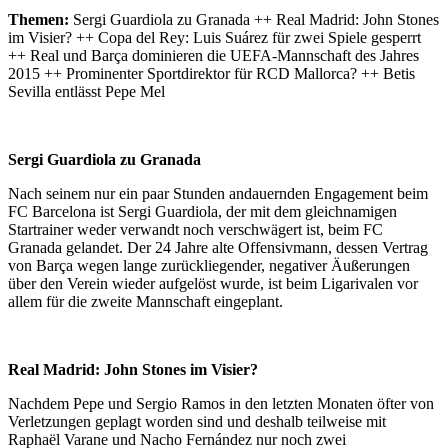
Themen:
Sergi Guardiola zu Granada ++ Real Madrid: John Stones
im Visier? ++ Copa del Rey: Luis Suárez für zwei Spiele gesperrt
++ Real und Barça dominieren die UEFA-Mannschaft des Jahres
2015 ++ Prominenter Sportdirektor für RCD Mallorca? ++ Betis
Sevilla entlässt Pepe Mel
Sergi Guardiola zu Granada
Nach seinem nur ein paar Stunden andauernden Engagement beim
FC Barcelona ist Sergi Guardiola, der mit dem gleichnamigen
Startrainer weder verwandt noch verschwägert ist, beim FC
Granada gelandet. Der 24 Jahre alte Offensivmann, dessen Vertrag
von Barça wegen lange zurückliegender, negativer Äußerungen
über den Verein wieder aufgelöst wurde, ist beim Ligarivalen vor
allem für die zweite Mannschaft eingeplant.
Real Madrid: John Stones im Visier?
Nachdem Pepe und Sergio Ramos in den letzten Monaten öfter von
Verletzungen geplagt worden sind und deshalb teilweise mit
Raphaël Varane und Nacho Fernández nur noch zwei