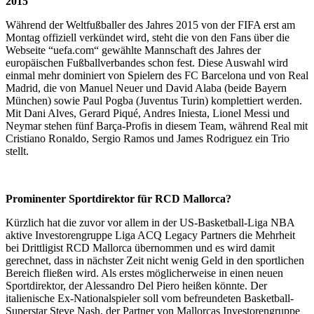
2015
Während der Weltfußballer des Jahres 2015 von der FIFA erst am
Montag offiziell verkündet wird, steht die von den Fans über die
Webseite “uefa.com“ gewählte Mannschaft des Jahres der
europäischen Fußballverbandes schon fest. Diese Auswahl wird
einmal mehr dominiert von Spielern des FC Barcelona und von Real
Madrid, die von Manuel Neuer und David Alaba (beide Bayern
München) sowie Paul Pogba (Juventus Turin) komplettiert werden.
Mit Dani Alves, Gerard Piqué, Andres Iniesta, Lionel Messi und
Neymar stehen fünf Barça-Profis in diesem Team, während Real mit
Cristiano Ronaldo, Sergio Ramos und James Rodriguez ein Trio
stellt.
Prominenter Sportdirektor für RCD Mallorca?
Kürzlich hat die zuvor vor allem in der US-Basketball-Liga NBA
aktive Investorengruppe Liga ACQ Legacy Partners die Mehrheit
bei Drittligist RCD Mallorca übernommen und es wird damit
gerechnet, dass in nächster Zeit nicht wenig Geld in den sportlichen
Bereich fließen wird. Als erstes möglicherweise in einen neuen
Sportdirektor, der Alessandro Del Piero heißen könnte. Der
italienische Ex-Nationalspieler soll vom befreundeten Basketball-
Superstar Steve Nash, der Partner von Mallorcas Investorengruppe