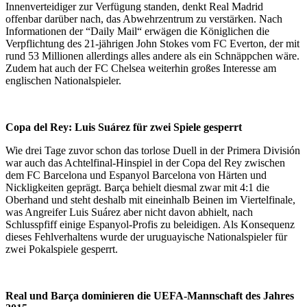
Innenverteidiger zur Verfügung standen, denkt Real Madrid
offenbar darüber nach, das Abwehrzentrum zu verstärken. Nach
Informationen der “Daily Mail“ erwägen die Königlichen die
Verpflichtung des 21-jährigen John Stokes vom FC Everton, der mit
rund 53 Millionen allerdings alles andere als ein Schnäppchen wäre.
Zudem hat auch der FC Chelsea weiterhin großes Interesse am
englischen Nationalspieler.
Copa del Rey: Luis Suárez für zwei Spiele gesperrt
Wie drei Tage zuvor schon das torlose Duell in der Primera División
war auch das Achtelfinal-Hinspiel in der Copa del Rey zwischen
dem FC Barcelona und Espanyol Barcelona von Härten und
Nickligkeiten geprägt. Barça behielt diesmal zwar mit 4:1 die
Oberhand und steht deshalb mit eineinhalb Beinen im Viertelfinale,
was Angreifer Luis Suárez aber nicht davon abhielt, nach
Schlusspfiff einige Espanyol-Profis zu beleidigen. Als Konsequenz
dieses Fehlverhaltens wurde der uruguayische Nationalspieler für
zwei Pokalspiele gesperrt.
Real und Barça dominieren die UEFA-Mannschaft des Jahres