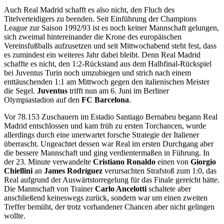
Auch Real Madrid schafft es also nicht, den Fluch des
Titelverteidigers zu beenden. Seit Einführung der Champions
League zur Saison 1992/93 ist es noch keiner Mannschaft gelungen,
sich zweimal hintereinander die Krone des europäischen
Vereinsfußballs aufzusetzen und seit Mittwochabend steht fest, dass
es zumindest ein weiteres Jahr dabei bleibt. Denn Real Madrid
schaffte es nicht, den 1:2-Rückstand aus dem Halbfinal-Rückspiel
bei Juventus Turin noch umzubiegen und strich nach einem
enttäuschenden 1:1 am Mittwoch gegen den italienischen Meister
die Segel.
Juventus
trifft nun am 6. Juni im Berliner
Olympiastadion auf den
FC Barcelona
.
Vor 78.153 Zuschauern im Estadio Santiago Bernabeu begann Real
Madrid entschlossen und kam früh zu ersten Torchancen, wurde
allerdings durch eine unerwartet forsche Strategie der Italiener
überrascht. Ungeachtet dessen war Real im ersten Durchgang aber
die bessere Mannschaft und ging verdientermaßen in Führung. In
der 23. Minute verwandelte
Cristiano Ronaldo
einen von
Giorgio
Chiellini
an
James Rodríguez
verursachten Strafstoß zum 1:0, das
Real aufgrund der Auswärtstorregelung für das Finale gereicht hätte.
Die Mannschaft von Trainer
Carlo Ancelotti
schaltete aber
anschließend keineswegs zurück, sondern war um einen zweiten
Treffer bemüht, der trotz vorhandener Chancen aber nicht gelingen
wollte.