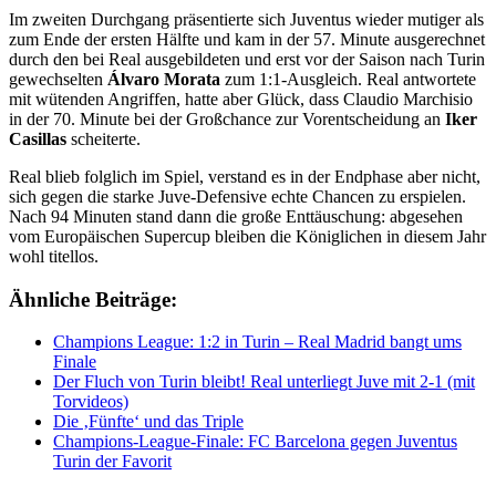
Im zweiten Durchgang präsentierte sich Juventus wieder mutiger als
zum Ende der ersten Hälfte und kam in der 57. Minute ausgerechnet
durch den bei Real ausgebildeten und erst vor der Saison nach Turin
gewechselten
Álvaro Morata
zum 1:1-Ausgleich. Real antwortete
mit wütenden Angriffen, hatte aber Glück, dass Claudio Marchisio
in der 70. Minute bei der Großchance zur Vorentscheidung an
Iker
Casillas
scheiterte.
Real blieb folglich im Spiel, verstand es in der Endphase aber nicht,
sich gegen die starke Juve-Defensive echte Chancen zu erspielen.
Nach 94 Minuten stand dann die große Enttäuschung: abgesehen
vom Europäischen Supercup bleiben die Königlichen in diesem Jahr
wohl titellos.
Ähnliche Beiträge:
Champions League: 1:2 in Turin – Real Madrid bangt ums
Finale
Der Fluch von Turin bleibt! Real unterliegt Juve mit 2-1 (mit
Torvideos)
Die ‚Fünfte‘ und das Triple
Champions-League-Finale: FC Barcelona gegen Juventus
Turin der Favorit