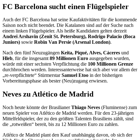
FC Barcelona sucht einen Flügelspieler
Auch der FC Barcelona hat seine Kaufaktivitäten für die kommende
Saison noch nicht beendet. Die Katalanen sind auf der Suche nach
einem linken Flügelspieler. Als heiße Kandidaten gelten derzeit
Andrei Arshavin (Zenit St. Petersburg), Rodrigo Palacio (Boca
Juniors)
sowie
Robin Van Persie (Arsenal London)
.
Nach den fünf Neuzugängen
Keita, Piqué, Alves, Cáceres
und
Hleb
, für die insgesamt
89 Millionen Euro
ausgegeben wurden,
würde mit einer sechsten Verpflichtung die
100 Millionen Grenze
durchbrochen werden. Interessanterweise hat sich aber vor allem der
„re-verpflichtete“ Stürmerstar
Samuel Etoo
in der bisherigen
Vorbereitungsphase als bester (Neu)zugang erwiesen.
Neves zu Atlético de Madrid
Noch heute könnte der Brasilianer
Thiago Neves
(Fluminense) zum
neuen Spieler von Atlético de Madrid werden. Für den 23-jährigen
Mittelfeldspieler, der zu den größten Talenten Brasiliens zählt, sind
die „rotweißen“ bereit, bis zu 12 Millionen Euro zu zahlen.
Atlético de Madrid plant den Kauf unabhängig davon, ob sich der