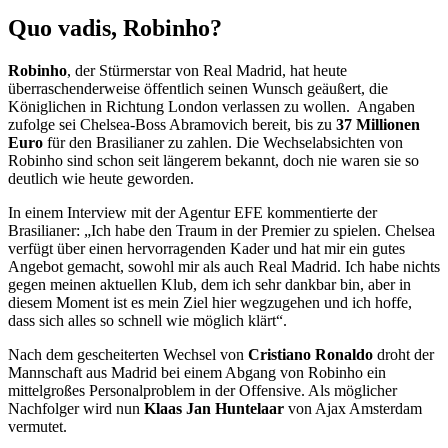
Quo vadis, Robinho?
Robinho
, der Stürmerstar von Real Madrid, hat heute
überraschenderweise öffentlich seinen Wunsch geäußert, die
Königlichen in Richtung London verlassen zu wollen. Angaben
zufolge sei Chelsea-Boss Abramovich bereit, bis zu
37 Millionen
Euro
für den Brasilianer zu zahlen. Die Wechselabsichten von
Robinho sind schon seit längerem bekannt, doch nie waren sie so
deutlich wie heute geworden.
In einem Interview mit der Agentur EFE kommentierte der
Brasilianer:
Ich habe den Traum in der Premier zu spielen. Chelsea
verfügt über einen hervorragenden Kader und hat mir ein gutes
Angebot gemacht, sowohl mir als auch Real Madrid. Ich habe nichts
gegen meinen aktuellen Klub, dem ich sehr dankbar bin, aber in
diesem Moment ist es mein Ziel hier wegzugehen und ich hoffe,
dass sich alles so schnell wie möglich klärt
.
Nach dem gescheiterten Wechsel von
Cristiano Ronaldo
droht der
Mannschaft aus Madrid bei einem Abgang von Robinho ein
mittelgroßes Personalproblem in der Offensive. Als möglicher
Nachfolger wird nun
Klaas Jan Huntelaar
von Ajax Amsterdam
vermutet.