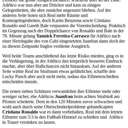
Atlético war nun aber am Drücker und kam zu einigen
Gelegenheiten, die aber zunächst ungenutzt blieben. Auf der
anderen Seite boten sich Real mehr Räume und
Kontergelegenheiten, doch Karim Benzema sowie Cristiano
Ronaldo und Gareth Bale verpassten die Vorentscheidung. Praktisch
im Gegenzug nach der Doppelchance von Ronaldo und Bale in der
78. Minute gelang
Yannick Ferreira-Carrasco
für Atlético nach
einer Hereingabe des von Gabi eingesetzten Juanfran dann doch der
zu diesem Zeitpunkt fraglos verdiente Ausgleich.
Weil beide Teams anschließend das letzte Risiko mieden, ging es in
die Verlängerung, in der Atlético den körperlich besseren Eindruck
machte, aber über Halbchancen nicht hinauskam. Auf der anderen
Seite wirkte Real im Strafraum etwas gefährlicher, schaffte den
Lucky Punch aber auch nicht mehr, sodass das Elfmeterschießen
entscheiden musste.
Die ersten sieben Schützen verwandelten ihre Elfmeter mehr oder
weniger sicher, ehe Atléticos
Juanfran
beim achten Strafstoß am
Pfosten scheiterte. Dem in den 120 Minuten zuvor schwachen und
wohl auch durch seine Oberschenkelprobleme gehandicapten
Cristiano Ronaldo
war es dann vorbehalten, Real mit dem letzten
Elfmeter zum 5:3 in den Fußball-Himmel zu schießen und Atlético
in Trauer versinken zu lassen.