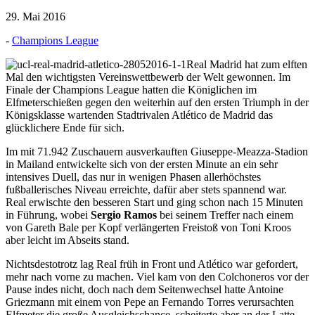
29. Mai 2016
-
Champions League
Real Madrid hat zum elften
Mal den wichtigsten Vereinswettbewerb der Welt gewonnen. Im
Finale der Champions League hatten die Königlichen im
Elfmeterschießen gegen den weiterhin auf den ersten Triumph in der
Königsklasse wartenden Stadtrivalen Atlético de Madrid das
glücklichere Ende für sich.
Im mit 71.942 Zuschauern ausverkauften Giuseppe-Meazza-Stadion
in Mailand entwickelte sich von der ersten Minute an ein sehr
intensives Duell, das nur in wenigen Phasen allerhöchstes
fußballerisches Niveau erreichte, dafür aber stets spannend war.
Real erwischte den besseren Start und ging schon nach 15 Minuten
in Führung, wobei
Sergio Ramos
bei seinem Treffer nach einem
von Gareth Bale per Kopf verlängerten Freistoß von Toni Kroos
aber leicht im Abseits stand.
Nichtsdestotrotz lag Real früh in Front und Atlético war gefordert,
mehr nach vorne zu machen. Viel kam von den Colchoneros vor der
Pause indes nicht, doch nach dem Seitenwechsel hatte Antoine
Griezmann mit einem von Pepe an Fernando Torres verursachten
Elfmeter die große Ausgleichschance, scheiterte aber an der Latte.