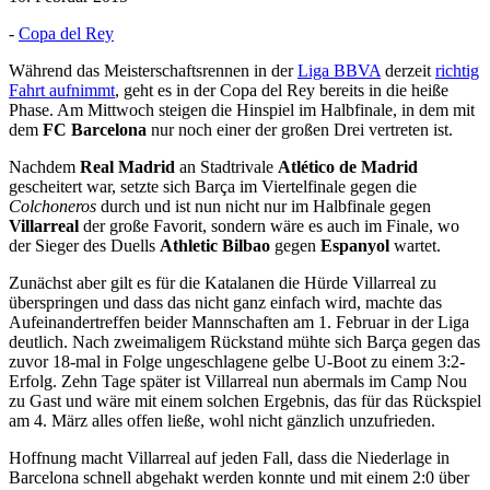
-
Copa del Rey
Während das Meisterschaftsrennen in der
Liga BBVA
derzeit
richtig
Fahrt aufnimmt
, geht es in der Copa del Rey bereits in die heiße
Phase. Am Mittwoch steigen die Hinspiel im Halbfinale, in dem mit
dem
FC Barcelona
nur noch einer der großen Drei vertreten ist.
Nachdem
Real Madrid
an Stadtrivale
Atlético de Madrid
gescheitert war, setzte sich Barça im Viertelfinale gegen die
Colchoneros
durch und ist nun nicht nur im Halbfinale gegen
Villarreal
der große Favorit, sondern wäre es auch im Finale, wo
der Sieger des Duells
Athletic Bilbao
gegen
Espanyol
wartet.
Zunächst aber gilt es für die Katalanen die Hürde Villarreal zu
überspringen und dass das nicht ganz einfach wird, machte das
Aufeinandertreffen beider Mannschaften am 1. Februar in der Liga
deutlich. Nach zweimaligem Rückstand mühte sich Barça gegen das
zuvor 18-mal in Folge ungeschlagene gelbe U-Boot zu einem 3:2-
Erfolg. Zehn Tage später ist Villarreal nun abermals im Camp Nou
zu Gast und wäre mit einem solchen Ergebnis, das für das Rückspiel
am 4. März alles offen ließe, wohl nicht gänzlich unzufrieden.
Hoffnung macht Villarreal auf jeden Fall, dass die Niederlage in
Barcelona schnell abgehakt werden konnte und mit einem 2:0 über