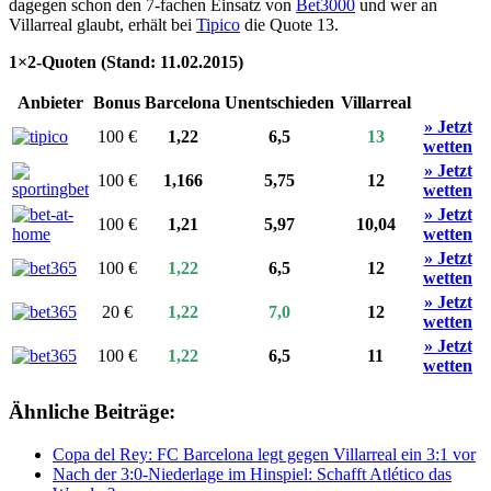
dagegen schon den 7-fachen Einsatz von
Bet3000
und wer an
Villarreal glaubt, erhält bei
Tipico
die Quote 13.
1×2-Quoten (Stand: 11.02.2015)
Anbieter
Bonus
Barcelona
Unentschieden
Villarreal
» Jetzt
100 €
1,22
6,5
13
wetten
» Jetzt
100 €
1,166
5,75
12
wetten
» Jetzt
100 €
1,21
5,97
10,04
wetten
» Jetzt
100 €
1,22
6,5
12
wetten
» Jetzt
20 €
1,22
7,0
12
wetten
» Jetzt
100 €
1,22
6,5
11
wetten
Ähnliche Beiträge:
Copa del Rey: FC Barcelona legt gegen Villarreal ein 3:1 vor
Nach der 3:0-Niederlage im Hinspiel: Schafft Atlético das