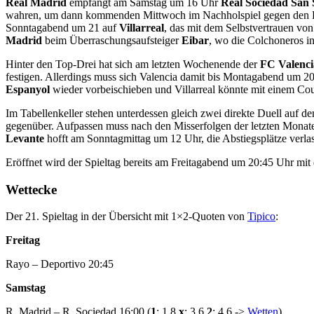
Real Madrid
empfängt am Samstag um 16 Uhr
Real Sociedad San 
wahren, um dann kommenden Mittwoch im Nachholspiel gegen den F
Sonntagabend um 21 auf
Villarreal
, das mit dem Selbstvertrauen vo
Madrid
beim Überraschungsaufsteiger
Eibar
, wo die Colchoneros in
Hinter den Top-Drei hat sich am letzten Wochenende der
FC Valenci
festigen. Allerdings muss sich Valencia damit bis Montagabend um 2
Espanyol
wieder vorbeischieben und Villarreal könnte mit einem Co
Im Tabellenkeller stehen unterdessen gleich zwei direkte Duell auf
gegenüber. Aufpassen muss nach den Misserfolgen der letzten Monate
Levante
hofft am Sonntagmittag um 12 Uhr, die Abstiegsplätze verl
Eröffnet wird der Spieltag bereits am Freitagabend um 20:45 Uhr mit 
Wettecke
Der 21. Spieltag in der Übersicht mit 1×2-Quoten von
Tipico
:
Freitag
Rayo – Deportivo 20:45
Samstag
R. Madrid – R. Sociedad 16:00 (
1
: 1,8
x
: 3,6
2
: 4,6 ->
Wetten
)