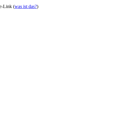
te-Link (
was ist das?
)