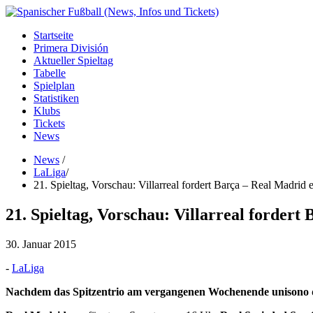
Startseite
Primera División
Aktueller Spieltag
Tabelle
Spielplan
Statistiken
Klubs
Tickets
News
News
/
LaLiga
/
21. Spieltag, Vorschau: Villarreal fordert Barça – Real Madri
21. Spieltag, Vorschau: Villarreal forder
30. Januar 2015
-
LaLiga
Nachdem das Spitzentrio am vergangenen Wochenende unisono dre