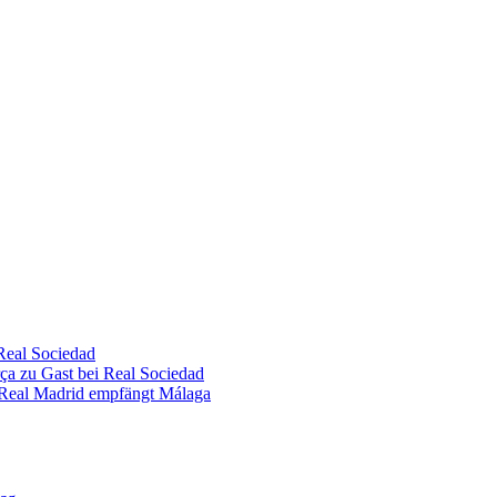
 Real Sociedad
rça zu Gast bei Real Sociedad
– Real Madrid empfängt Málaga