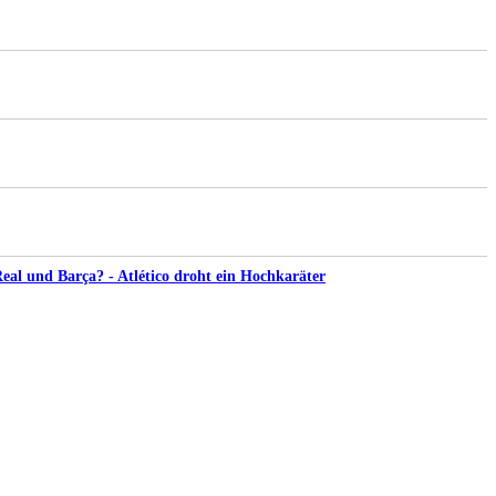
al und Barça? - Atlético droht ein Hochkaräter