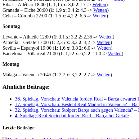
Eibar – Atlético 18:00 (
1
: 1,15
x
: 8,0
2
: 17 ->
Wetten
)
Granada – Elche 20:00 (
1
: 1,9
x
: 3,4
2
: 4,3 ->
Wetten
)
Celta – Córdoba 22:00 (
1
: 1,5
x
: 4,2
2
: 6,5 ->
Wetten
)
Sonntag
Levante – Athletic 12:00 (
1
: 3,1
x
: 3,2
2
: 2,35 ->
Wetten
)
Almería – Getafe 17:00 (
1
: 2,35
x
: 3,2
2
: 3,2 ->
Wetten
)
Sevilla – Espanyol 19:00 (
1
: 1,6
x
: 3,8
2
: 6,0 ->
Wetten
)
Barcelona – Villarreal 21:00 (
1
: 1,22
x
: 6,5
2
: 11,0 ->
Wetten
)
Montag
Málaga – Valencia 20:45 (
1
: 2,7
x
: 3,2
2
: 2,7 ->
Wetten
)
Ähnliche Beiträge:
36. Spieltag, Vorschau: Valencia fordert Real – Barça erwartet
17. Spieltag, Vorschau: Besteht Real Madrid in Valencia? – Ba
32. Spieltag, Vorschau: Stolpert Barça auch gegen Valencia? 
4. Spieltag: Real Sociedad fordert Real – Barça bei Getafe
Letzte Beiträge