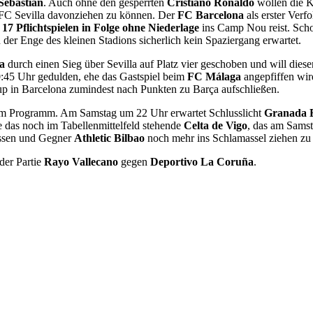
Sebastián
. Auch ohne den gesperrten
Cristiano Ronaldo
wollen die K
C Sevilla davonziehen zu können. Der
FC Barcelona
als erster Verf
n
17 Pflichtspielen in Folge ohne Niederlage
ins Camp Nou reist. Scho
 der Enge des kleinen Stadions sicherlich kein Spaziergang erwartet.
a
durch einen Sieg über Sevilla auf Platz vier geschoben und will die
0:45 Uhr gedulden, ehe das Gastspiel beim
FC Málaga
angepfiffen wi
up in Barcelona zumindest nach Punkten zu Barça aufschließen.
 dem Programm. Am Samstag um 22 Uhr erwartet Schlusslicht
Granada 
 das noch im Tabellenmittelfeld stehende
Celta de Vigo
, das am Samst
assen und Gegner
Athletic Bilbao
noch mehr ins Schlamassel ziehen zu
der Partie
Rayo Vallecano
gegen
Deportivo La Coruña
.