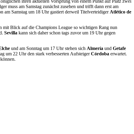
öniglichen ihren aktuellen Vorsprung von einem Punkt auf Platz zwei
olger muss am Samstag zunächst zusehen und trifft dann erst am
n am Samstag um 18 Uhr gastiert derweil Titelverteidiger
Atlético de
sen mit Blick auf die Champions League so wichtigen Rang nun
rd.
Sevilla
kann sich daher schon tags zuvor um 19 Uhr gegen
Elche
und am Sonntag um 17 Uhr stehen sich
Almería
und
Getafe
ag um 22 Uhr den stark verbesserten Aufsteiger
Córdoba
erwartet.
 können.