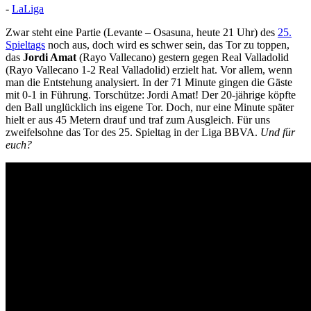
-
LaLiga
Zwar steht eine Partie (Levante – Osasuna, heute 21 Uhr) des
25.
Spieltags
noch aus, doch wird es schwer sein, das Tor zu toppen,
das
Jordi Amat
(Rayo Vallecano) gestern gegen Real Valladolid
(Rayo Vallecano 1-2 Real Valladolid) erzielt hat. Vor allem, wenn
man die Entstehung analysiert. In der 71 Minute gingen die Gäste
mit 0-1 in Führung. Torschütze: Jordi Amat! Der 20-jährige köpfte
den Ball unglücklich ins eigene Tor. Doch, nur eine Minute später
hielt er aus 45 Metern drauf und traf zum Ausgleich. Für uns
zweifelsohne das Tor des 25. Spieltag in der Liga BBVA.
Und für
euch?