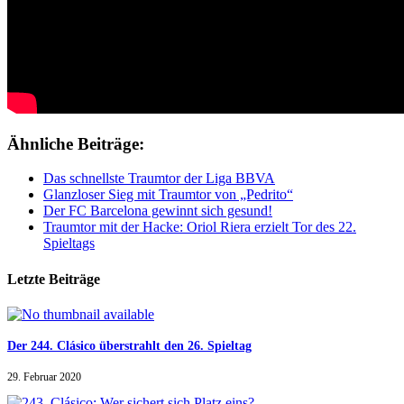
Ähnliche Beiträge:
Das schnellste Traumtor der Liga BBVA
Glanzloser Sieg mit Traumtor von „Pedrito“
Der FC Barcelona gewinnt sich gesund!
Traumtor mit der Hacke: Oriol Riera erzielt Tor des 22.
Spieltags
Letzte Beiträge
Der 244. Clásico überstrahlt den 26. Spieltag
29. Februar 2020