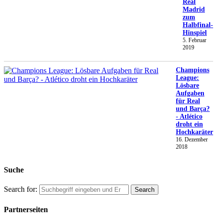
Real
Madrid
zum
Halbfinal-
Hinspiel
5. Februar
2019
Champions
League:
Lösbare
Aufgaben
für Real
und Barça?
- Atlético
droht ein
Hochkaräter
16. Dezember
2018
Suche
Search for:
Partnerseiten