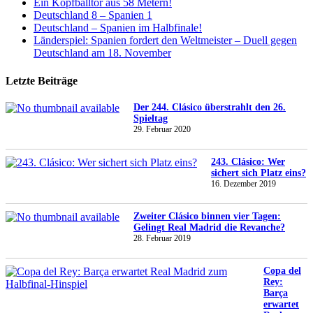
Ein Kopfballtor aus 58 Metern!
Deutschland 8 – Spanien 1
Deutschland – Spanien im Halbfinale!
Länderspiel: Spanien fordert den Weltmeister – Duell gegen
Deutschland am 18. November
Letzte Beiträge
Der 244. Clásico überstrahlt den 26.
Spieltag
29. Februar 2020
243. Clásico: Wer
sichert sich Platz eins?
16. Dezember 2019
Zweiter Clásico binnen vier Tagen:
Gelingt Real Madrid die Revanche?
28. Februar 2019
Copa del
Rey:
Barça
erwartet