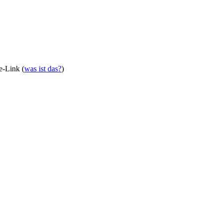
te-Link (
was ist das?
)