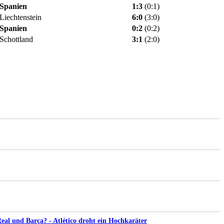
Spanien
1:3
(0:1)
Liechtenstein
6:0
(3:0)
Spanien
0:2
(0:2)
Schottland
3:1
(2:0)
al und Barça? - Atlético droht ein Hochkaräter