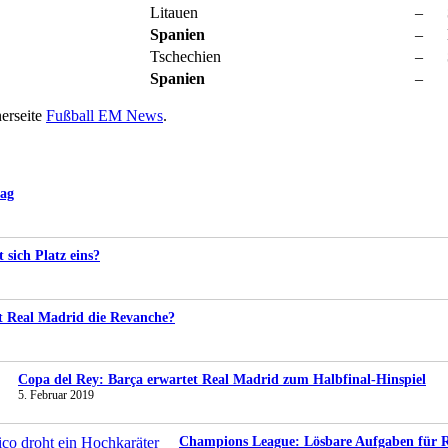
Litauen
–
Spanien
–
Tschechien
–
Spanien
–
nerseite
Fußball EM News
.
tag
t sich Platz eins?
gt Real Madrid die Revanche?
Copa del Rey: Barça erwartet Real Madrid zum Halbfinal-Hinspiel
5. Februar 2019
Champions League: Lösbare Aufgaben für Re