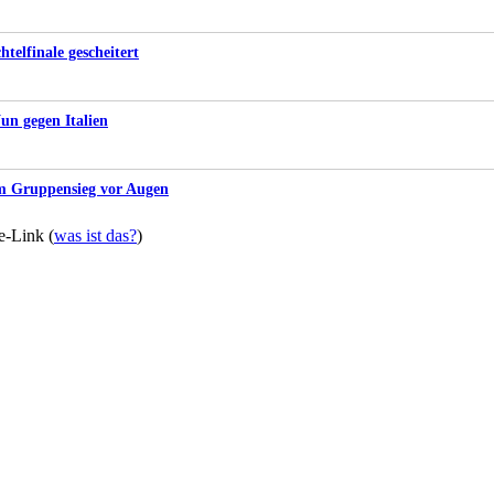
telfinale gescheitert
un gegen Italien
m Gruppensieg vor Augen
te-Link (
was ist das?
)