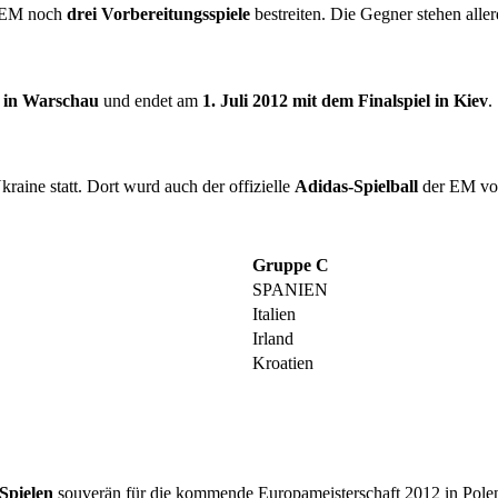
r EM noch
drei Vorbereitungsspiele
bestreiten. Die Gegner stehen allerd
1 in Warschau
und endet am
1. Juli 2012 mit dem Finalspiel in Kiev
.
kraine statt. Dort wurd auch der offizielle
Adidas-Spielball
der EM vor
Gruppe C
SPANIEN
Italien
Irland
Kroatien
 Spielen
souverän für die kommende Europameisterschaft 2012 in Polen/