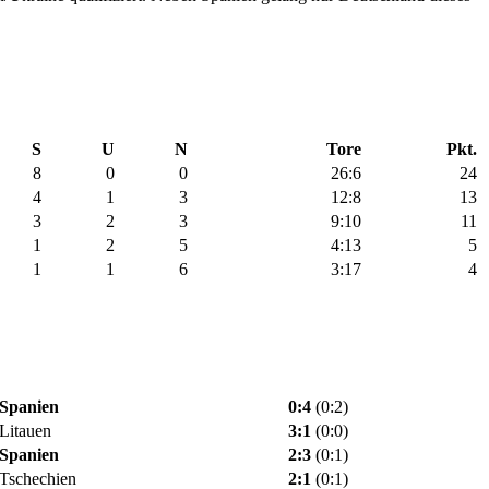
S
U
N
Tore
Pkt.
8
0
0
26:6
24
4
1
3
12:8
13
3
2
3
9:10
11
1
2
5
4:13
5
1
1
6
3:17
4
Spanien
0:4
(0:2)
Litauen
3:1
(0:0)
Spanien
2:3
(0:1)
Tschechien
2:1
(0:1)