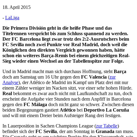
18. April 2015
-
LaLiga
Die Primera División geht in die heiße Phase und das
Titelrennen verspricht bis zum Schluss spannend zu werden.
Der FC Barcelona liegt zwar trotz des 2:2-Ausrutschers beim
FC Sevilla noch zwei Punkte vor Real Madrid, doch weil die
Königlichen den direkten Vergleich gewonnen haben, hätte
schon ein weiteres Barça-Remis bei einem gleichzeitigen Real-
Sieg wieder einen Wechsel an der Tabellenspitze zur Folge.
Und in Madrid macht man sich durchaus Hoffnung, steht
Barça
doch am Samstag um 16 Uhr gegen den
FC Valencia
(
zur
Analyse
), der Atlético de Madrid im Kampf um Platz drei mit nur
einem Zähler weniger im Nacken sitzt, vor einer sehr hohen Hürde.
Real
bekommt es zwar auch nicht mit Laufkundschaft zu tun, doch
erscheint die Aufgabe vier Stunden nach dem Anpfiff in Barcelona
gegen den
FC Málaga
doch nicht ganz so schwer. Zwischen diesen
beiden Begegnungen gastiert
Atlético
bei
Deportivo La Coruña
und will mit einem Dreier beim Aufsteiger Rang drei festigen.
In Lauerposition in Sachen Champions League (
zur Tabelle
)
befindet sich der
FC Sevilla
, der am Sonntag in
Granada
ran muss.
Für Granada geht es um wichtige Punkte für den Klassenerhalt, wie