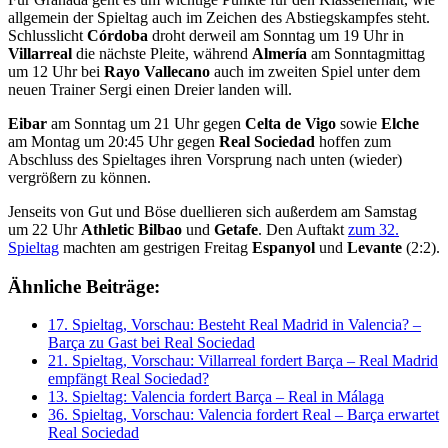
allgemein der Spieltag auch im Zeichen des Abstiegskampfes steht.
Schlusslicht
Córdoba
droht derweil am Sonntag um 19 Uhr in
Villarreal
die nächste Pleite, während
Almería
am Sonntagmittag
um 12 Uhr bei
Rayo Vallecano
auch im zweiten Spiel unter dem
neuen Trainer Sergi einen Dreier landen will.
Eibar
am Sonntag um 21 Uhr gegen
Celta de Vigo
sowie
Elche
am Montag um 20:45 Uhr gegen
Real Sociedad
hoffen zum
Abschluss des Spieltages ihren Vorsprung nach unten (wieder)
vergrößern zu können.
Jenseits von Gut und Böse duellieren sich außerdem am Samstag
um 22 Uhr
Athletic Bilbao
und
Getafe
. Den Auftakt
zum 32.
Spieltag
machten am gestrigen Freitag
Espanyol
und
Levante
(2:2).
Ähnliche Beiträge:
17. Spieltag, Vorschau: Besteht Real Madrid in Valencia? –
Barça zu Gast bei Real Sociedad
21. Spieltag, Vorschau: Villarreal fordert Barça – Real Madrid
empfängt Real Sociedad?
13. Spieltag: Valencia fordert Barça – Real in Málaga
36. Spieltag, Vorschau: Valencia fordert Real – Barça erwartet
Real Sociedad