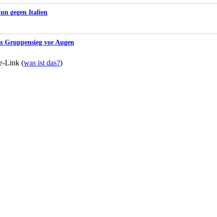
un gegen Italien
m Gruppensieg vor Augen
te-Link (
was ist das?
)