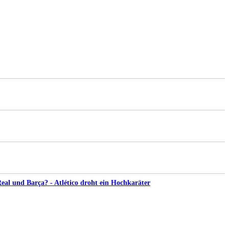
al und Barça? - Atlético droht ein Hochkaräter