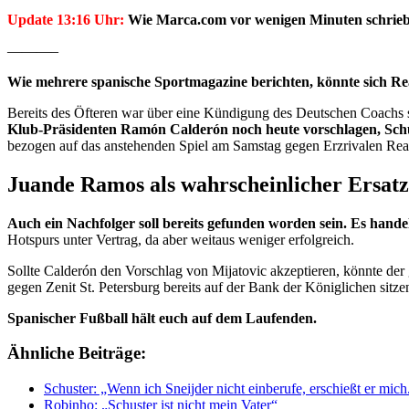
Update 13:16 Uhr:
Wie Marca.com vor wenigen Minuten schrieb, 
———–
Wie mehrere spanische Sportmagazine berichten, könnte sich Re
Bereits des Öfteren war über eine Kündigung des Deutschen Coachs s
Klub-Präsidenten Ramón Calderón noch heute vorschlagen, Schus
bezogen auf das anstehenden Spiel am Samstag gegen Erzrivalen Real
Juande Ramos als wahrscheinlicher Ersatz
Auch ein Nachfolger soll bereits gefunden worden sein. Es hande
Hotspurs unter Vertrag, da aber weitaus weniger erfolgreich.
Sollte Calderón den Vorschlag von Mijatovic akzeptieren, könnte de
gegen Zenit St. Petersburg bereits auf der Bank der Königlichen sitze
Spanischer Fußball hält euch auf dem Laufenden.
Ähnliche Beiträge:
Schuster: „Wenn ich Sneijder nicht einberufe, erschießt er mich
Robinho: „Schuster ist nicht mein Vater“