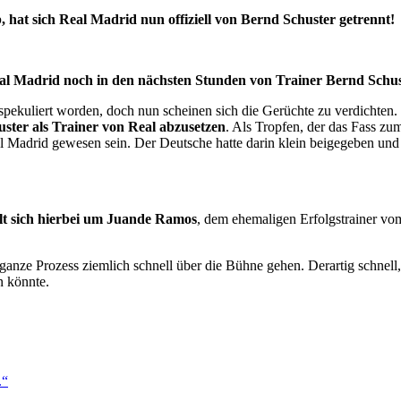
hat sich Real Madrid nun offiziell von Bernd Schuster getrennt!
al Madrid noch in den nächsten Stunden von Trainer Bernd Schus
pekuliert worden, doch nun scheinen sich die Gerüchte zu verdichten.
ter als Trainer von Real abzusetzen
. Als Tropfen, der das Fass zu
 Madrid gewesen sein. Der Deutsche hatte darin klein beigegeben und 
lt sich hierbei um
Juande Ramos
, dem ehemaligen Erfolgstrainer vo
r ganze Prozess ziemlich schnell über die Bühne gehen. Derartig sch
n könnte.
.“