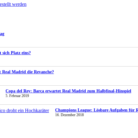
estellt werden
tag
t sich Platz eins?
gt Real Madrid die Revanche?
Copa del Rey: Barça erwartet Real Madrid zum Halbfinal-Hinspiel
5. Februar 2019
Champions League: Lösbare Aufgaben für Re
16. Dezember 2018