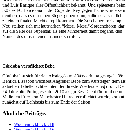
und Luis Enrique aller Öffentlichkeit bekannt. Und spätestens beim
5:0 des FC Barcelona in der Copa del Rey gegen Elche wurde sehr
deutlich, dass es nur einen Sieger geben kann, sollte es tatsächlich
zu einem finalen Machtkampf kommen. Die Zuschauer im Camp
Nou stellten sich mit lautstarken “Messi, Messi“-Sprechchören klar
auf die Seite des Superstar, als eine Minderheit damit begann, den
Namen des umstrittenen Trainers zu rufen.
Córdoba verpflichtet Bebe
Córdoba hat sich für den Abstiegskampf Verstärkung geangelt. Von
Benfica Lissabon wechselt Angreifer Bebe zum Aufsteiger, dem als
aktuellen Tabellenachtzehnten der direkte Wiederabstieg droht. Der
24 Jahre alte Portugiese, der 2010 als großes Talent für rund neun
Millionen Euro von Manchester Unired verpflichtet wurde, kommt
zunächst auf Leihbasis bis zum Ende der Saison.
Ähnliche Beiträge:
Wochenrückblick #18
Wochenrückblick #16