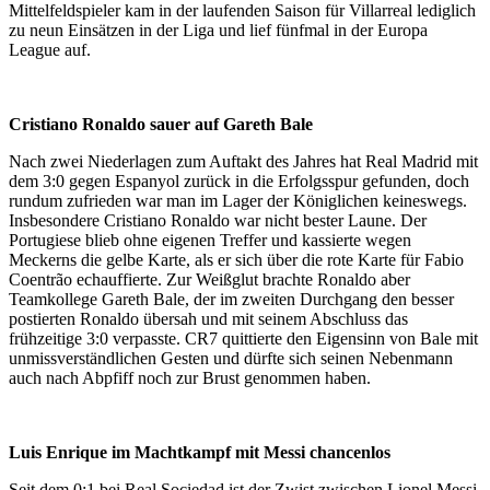
Mittelfeldspieler kam in der laufenden Saison für Villarreal lediglich
zu neun Einsätzen in der Liga und lief fünfmal in der Europa
League auf.
Cristiano Ronaldo sauer auf Gareth Bale
Nach zwei Niederlagen zum Auftakt des Jahres hat Real Madrid mit
dem 3:0 gegen Espanyol zurück in die Erfolgsspur gefunden, doch
rundum zufrieden war man im Lager der Königlichen keineswegs.
Insbesondere Cristiano Ronaldo war nicht bester Laune. Der
Portugiese blieb ohne eigenen Treffer und kassierte wegen
Meckerns die gelbe Karte, als er sich über die rote Karte für Fabio
Coentrão echauffierte. Zur Weißglut brachte Ronaldo aber
Teamkollege Gareth Bale, der im zweiten Durchgang den besser
postierten Ronaldo übersah und mit seinem Abschluss das
frühzeitige 3:0 verpasste. CR7 quittierte den Eigensinn von Bale mit
unmissverständlichen Gesten und dürfte sich seinen Nebenmann
auch nach Abpfiff noch zur Brust genommen haben.
Luis Enrique im Machtkampf mit Messi chancenlos
Seit dem 0:1 bei Real Sociedad ist der Zwist zwischen Lionel Messi